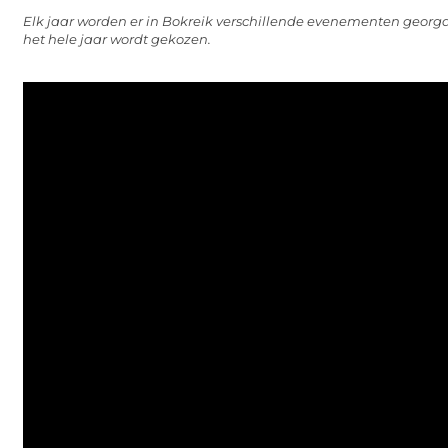
Elk jaar worden er in Bokreik verschillende evenementen georg
het hele jaar wordt gekozen.