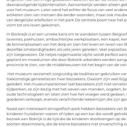
daaropvolgende tijdsintervallen. Aanvankelijk werden alleen ge
voor het museum. Later werd het echter de focus van veel ande
artikelen zien van mensen die eerder woonden, maar ook meubels
van dergelijke artefacten in het park De centrale poort naar het p
vorm tot ons leven gekomen.
In Bockrejk is er een unieke kans om te wandelen tussen Belgisc
tavernes, pakhuizen, ambachtelijke werkplaatsen, een kapel, ker
de binnenplaatsen van het dorp en zien het leven en leven van B
dezelfde omstandigheden als vele jaren geleden. Veel exposities zi
zijn toegewezen. De netjes nagemaakte idylle wordt perfect aa
geplant en moestuinen die door Bokreik-arbeiders werden aange
provincie te zien, van de middeleeuwen tot het begin van de vor
Het museum verzamelt zorgvuldig de tradities en gebruiken va
toekomstige generaties en haar bezoekers. Daarom zijn veel bi
geleden. Het museumpersoneel laat bezoekers zich niet vervelen
tijdperken, ze zijn bezig met het weven van manden, oogsten,
oude technologieën en laten zien hoe het vroeger werd gedaan. O
goederen verkoopt, evenals verschillende lekkernijen die zijn g
Naast een interessant etnografisch park hebben bezoekers van B
kinderen huisdieren voeren of rijden op een kar die wordt getro
bezoek aan Bokrijk is de tijd die de kinderen doorbrengen op de sp
soorten draaimolens, die de kleine bezoekers niet onverschillig zu