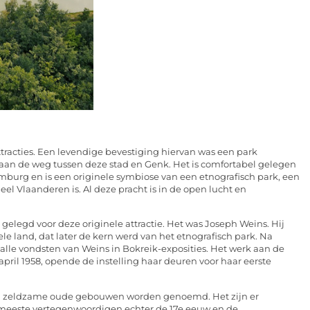
tracties. Een levendige bevestiging hiervan was een park
 aan de weg tussen deze stad en Genk. Het is comfortabel gelegen
imburg en is een originele symbiose van een etnografisch park, een
eel Vlaanderen is. Al deze pracht is in de open lucht en
t gelegd voor deze originele attractie. Het was Joseph Weins. Hij
le land, dat later de kern werd van het etnografisch park. Na
le vondsten van Weins in Bokreik-exposities. Het werk aan de
april 1958, opende de instelling haar deuren voor haar eerste
ng zeldzame oude gebouwen worden genoemd. Het zijn er
meeste vertegenwoordigen echter de 17e eeuw en de