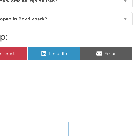
rk officieel zijn deuren?
▼
kopen in Bokrijkpark?
▼
p:
nterest
LinkedIn
Email