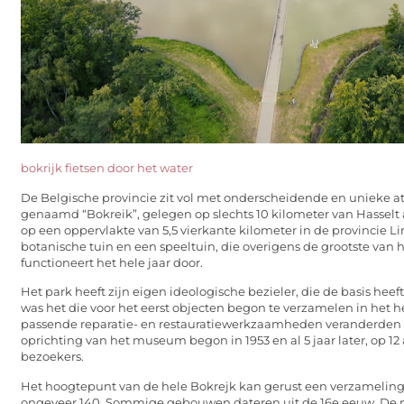
bokrijk fietsen door het water
De Belgische provincie zit vol met onderscheidende en unieke at
genaamd “Bokreik”, gelegen op slechts 10 kilometer van Hasselt
op een oppervlakte van 5,5 vierkante kilometer in de provincie L
botanische tuin en een speeltuin, die overigens de grootste van h
functioneert het hele jaar door.
Het park heeft zijn eigen ideologische bezieler, die de basis heef
was het die voor het eerst objecten begon te verzamelen in het he
passende reparatie- en restauratiewerkzaamheden veranderden al
oprichting van het museum begon in 1953 en al 5 jaar later, op 12 
bezoekers.
Het hoogtepunt van de hele Bokrejk kan gerust een verzameli
ongeveer 140. Sommige gebouwen dateren uit de 16e eeuw. De 