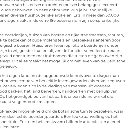
bouwen van historisch en architectonisch belang geselecteerd
re oude gebouwen. In deze gebouwen kun je huishoudelijke
 en diverse huishoudelijke artikelen. Er zijn meer dan 30.000
ark is gemaakt in de verre 18e eeuw en is in zijn oorspronkelijke
he boerderijen, huizen van boeren en rijke stadsmensen, schuren,
k te bezoeken of oude molens te zien. Bezoekers slenteren door
elgische boeren. Huisdieren leven op lokale boerderijen onder
jn in vrij goede staat en blijven de functies vervullen die eraan
ngevuld door tuinen met fruitbomen die tussen de gebouwen zijn
legd. Dit alles maakt het mogelijk om het leven van de Belgische
ige eeuw.
n het eigen land om de opgebouwde kennis over te dragen aan
jgebouwen centra van hetzelfde leven geworden als enkele eeuwen
. Ze verkleden zich in de kleding van mensen uit vroegere
 brood bakken, het land bewerken, handwerken met behulp van
p het grondgebied van het park is er een kleine winkel die
emaakt volgens oude recepten.
okreik de mogelijkheid om de botanische tuin te bezoeken, waar
kken door echte boerderijpaarden. Een leuke aanvulling op het
eeltuin. Er is een hele reeks verschillende attracties en allerlei
llen laten.