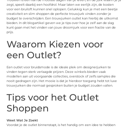
Trouwen is een van de mooiste dagen van je leven, en de jurk waarin je ja
zegt, speelt daarbij een hoofdrol. Maar laten we eerlijk zijn, de kosten
voor een bruiloft kunnen snel oplopen. Gelukkig kun je met een beetje
creativiteit en slim shoppen de perfecte trouwjurk vinden zonder je
budget te overschrijden. Een trouwjurken outlet kan hierbij de uitkomst
bieden. In dit blogartikel geven we je tips over hoe je zelf aan de slag
kunt gaan met het vinden van jouw droomjurk voor een fractie van de
prijs.
Waarom Kiezen voor
een Outlet?
Een outlet voor bruidsmode is de ideale plek om designerjurken te
vinden tegen sterk verlaagde prijzen. Deze winkels bieden vaak
modellen aan uit voorgaande collecties, overstock of zelfs samples die
nooit gedragen zijn. Het mooie is dat je hierdoor toegang hebt tot luxe
trouwjurken die normaal gesproken buiten je budget zouden vallen.
Tips voor het Outlet
Shoppen
Weet Wat Je Zoekt
Voordat je de outlet binnenstapt, is het handig om een idee te hebben