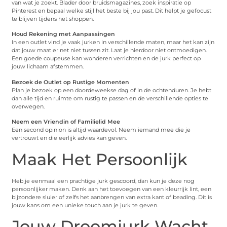
van wat je zoekt. Blader door bruidsmagazines, zoek inspiratie op
Pinterest en bepaal welke stijl het beste bij jou past. Dit helpt je gefocust
te blijven tijdens het shoppen.
Houd Rekening met Aanpassingen
In een outlet vind je vaak jurken in verschillende maten, maar het kan zijn
dat jouw maat er net niet tussen zit. Laat je hierdoor niet ontmoedigen.
Een goede coupeuse kan wonderen verrichten en de jurk perfect op
jouw lichaam afstemmen.
Bezoek de Outlet op Rustige Momenten
Plan je bezoek op een doordeweekse dag of in de ochtenduren. Je hebt
dan alle tijd en ruimte om rustig te passen en de verschillende opties te
overwegen.
Neem een Vriendin of Familielid Mee
Een second opinion is altijd waardevol. Neem iemand mee die je
vertrouwt en die eerlijk advies kan geven.
Maak Het Persoonlijk
Heb je eenmaal een prachtige jurk gescoord, dan kun je deze nog
persoonlijker maken. Denk aan het toevoegen van een kleurrijk lint, een
bijzondere sluier of zelfs het aanbrengen van extra kant of beading. Dit is
jouw kans om een unieke touch aan je jurk te geven.
Jouw Droomjurk Wacht