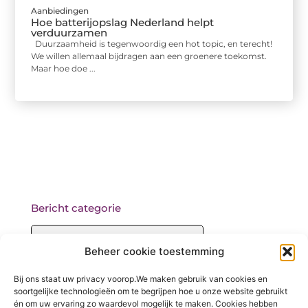
Aanbiedingen
Hoe batterijopslag Nederland helpt
verduurzamen
Duurzaamheid is tegenwoordig een hot topic, en terecht!
We willen allemaal bijdragen aan een groenere toekomst.
Maar hoe doe ...
Bericht categorie
Beheer cookie toestemming
Onze informatie
Bij ons staat uw privacy voorop.We maken gebruik van cookies en
soortgelijke technologieën om te begrijpen hoe u onze website gebruikt
Backlinks kopen: wat je moet weten voordat je begint
én om uw ervaring zo waardevol mogelijk te maken. Cookies hebben