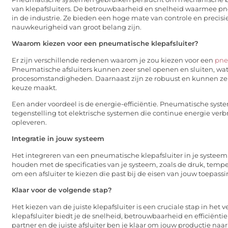
van klepafsluiters. De betrouwbaarheid en snelheid waarmee pn
in de industrie. Ze bieden een hoge mate van controle en precisie
nauwkeurigheid van groot belang zijn.
Waarom kiezen voor een pneumatische klepafsluiter?
Er zijn verschillende redenen waarom je zou kiezen voor een
pne
Pneumatische afsluiters kunnen zeer snel openen en sluiten, wa
procesomstandigheden. Daarnaast zijn ze robuust en kunnen ze
keuze maakt.
Een ander voordeel is de energie-efficiëntie. Pneumatische syst
tegenstelling tot elektrische systemen die continue energie verb
opleveren.
Integratie in jouw systeem
Het integreren van een pneumatische klepafsluiter in je systeem 
houden met de specificaties van je systeem, zoals de druk, tempe
om een afsluiter te kiezen die past bij de eisen van jouw toepass
Klaar voor de volgende stap?
Het kiezen van de juiste klepafsluiter is een cruciale stap in he
klepafsluiter biedt je de snelheid, betrouwbaarheid en efficiënti
partner en de juiste afsluiter ben je klaar om jouw productie naar