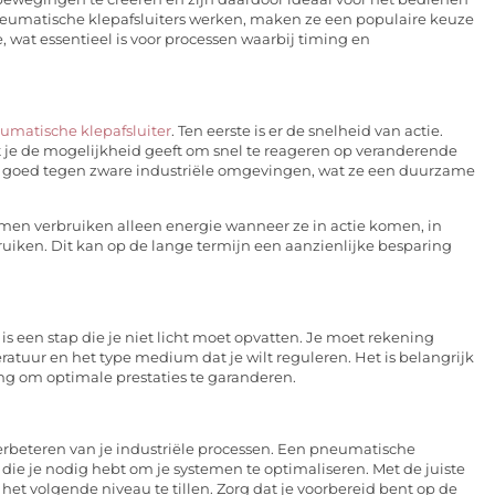
eumatische klepafsluiters werken, maken ze een populaire keuze
, wat essentieel is voor processen waarbij timing en
umatische klepafsluiter
. Ten eerste is er de snelheid van actie.
t je de mogelijkheid geeft om snel te reageren op veranderende
 goed tegen zware industriële omgevingen, wat ze een duurzame
emen verbruiken alleen energie wanneer ze in actie komen, in
ruiken. Dit kan op de lange termijn een aanzienlijke besparing
is een stap die je niet licht moet opvatten. Je moet rekening
ratuur en het type medium dat je wilt reguleren. Het is belangrijk
ing om optimale prestaties te garanderen.
t verbeteren van je industriële processen. Een pneumatische
e die je nodig hebt om je systemen te optimaliseren. Met de juiste
 het volgende niveau te tillen. Zorg dat je voorbereid bent op de