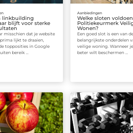
en
Aanbiedingen
linkbuilding
Welke sloten voldoen
r blijft voor sterke
Politiekeurmerk Veili
ultaten
Wonen?
r misschien dat je website
Een goed slot is een van d
prima lijkt te draaien,
belangrijkste onderdelen v
de topposities in Google
veilige woning. Wanneer je
iten bereik ...
beter wilt beschermen ...