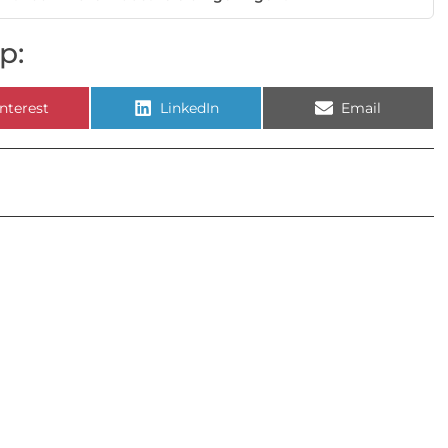
p:
nterest
LinkedIn
Email