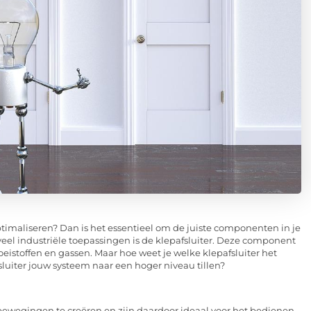
ptimaliseren? Dan is het essentieel om de juiste componenten in je
veel industriële toepassingen is de klepafsluiter. Deze component
oeistoffen en gassen. Maar hoe weet je welke klepafsluiter het
luiter jouw systeem naar een hoger niveau tillen?
egingen te creëren en zijn daardoor ideaal voor het bedienen