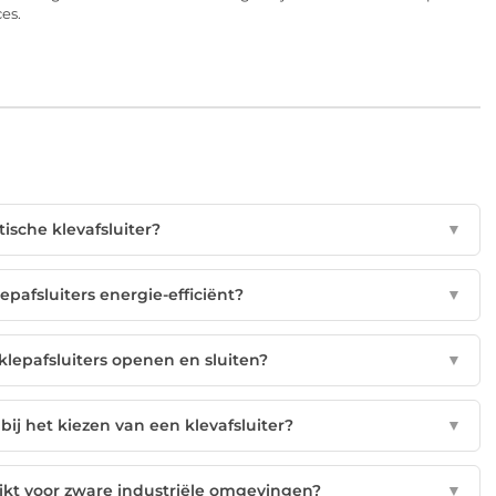
es.
ische klevafsluiter?
▼
pafsluiters energie-efficiënt?
▼
lepafsluiters openen en sluiten?
▼
j het kiezen van een klevafsluiter?
▼
hikt voor zware industriële omgevingen?
▼