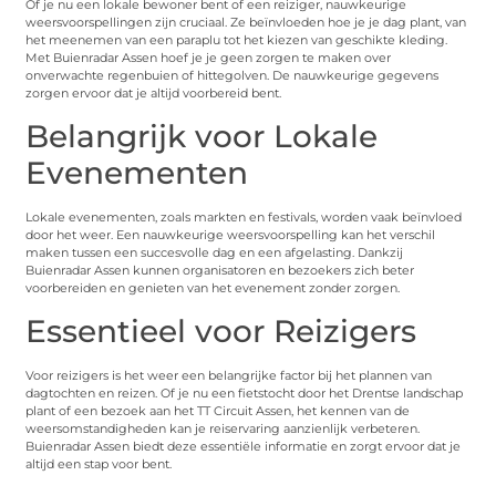
Of je nu een lokale bewoner bent of een reiziger, nauwkeurige
weersvoorspellingen zijn cruciaal. Ze beïnvloeden hoe je je dag plant, van
het meenemen van een paraplu tot het kiezen van geschikte kleding.
Met Buienradar Assen hoef je je geen zorgen te maken over
onverwachte regenbuien of hittegolven. De nauwkeurige gegevens
zorgen ervoor dat je altijd voorbereid bent.
Belangrijk voor Lokale
Evenementen
Lokale evenementen, zoals markten en festivals, worden vaak beïnvloed
door het weer. Een nauwkeurige weersvoorspelling kan het verschil
maken tussen een succesvolle dag en een afgelasting. Dankzij
Buienradar Assen kunnen organisatoren en bezoekers zich beter
voorbereiden en genieten van het evenement zonder zorgen.
Essentieel voor Reizigers
Voor reizigers is het weer een belangrijke factor bij het plannen van
dagtochten en reizen. Of je nu een fietstocht door het Drentse landschap
plant of een bezoek aan het TT Circuit Assen, het kennen van de
weersomstandigheden kan je reiservaring aanzienlijk verbeteren.
Buienradar Assen biedt deze essentiële informatie en zorgt ervoor dat je
altijd een stap voor bent.