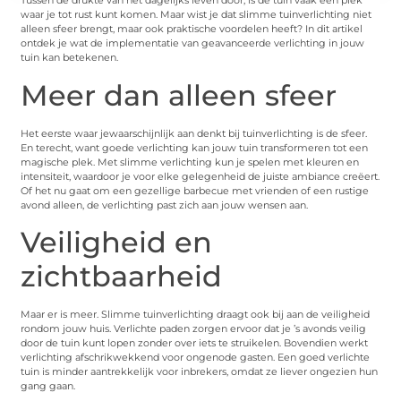
Tussen de drukte van het dagelijks leven door, is de tuin vaak een plek
waar je tot rust kunt komen. Maar wist je dat slimme tuinverlichting niet
alleen sfeer brengt, maar ook praktische voordelen heeft? In dit artikel
ontdek je wat de implementatie van geavanceerde verlichting in jouw
tuin kan betekenen.
Meer dan alleen sfeer
Het eerste waar jewaarschijnlijk aan denkt bij tuinverlichting is de sfeer.
En terecht, want goede verlichting kan jouw tuin transformeren tot een
magische plek. Met slimme verlichting kun je spelen met kleuren en
intensiteit, waardoor je voor elke gelegenheid de juiste ambiance creëert.
Of het nu gaat om een gezellige barbecue met vrienden of een rustige
avond alleen, de verlichting past zich aan jouw wensen aan.
Veiligheid en
zichtbaarheid
Maar er is meer. Slimme tuinverlichting draagt ook bij aan de veiligheid
rondom jouw huis. Verlichte paden zorgen ervoor dat je ’s avonds veilig
door de tuin kunt lopen zonder over iets te struikelen. Bovendien werkt
verlichting afschrikwekkend voor ongenode gasten. Een goed verlichte
tuin is minder aantrekkelijk voor inbrekers, omdat ze liever ongezien hun
gang gaan.