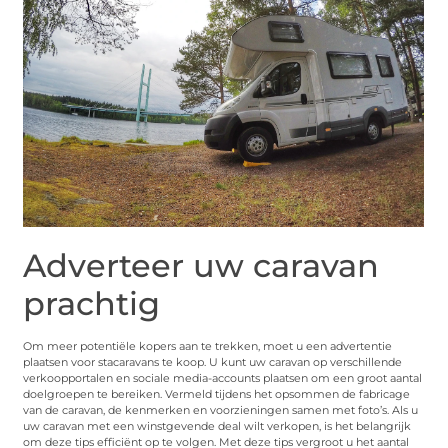
Adverteer uw caravan
prachtig
Om meer potentiële kopers aan te trekken, moet u een advertentie
plaatsen voor stacaravans te koop. U kunt uw caravan op verschillende
verkoopportalen en sociale media-accounts plaatsen om een groot aantal
doelgroepen te bereiken. Vermeld tijdens het opsommen de fabricage
van de caravan, de kenmerken en voorzieningen samen met foto’s. Als u
uw caravan met een winstgevende deal wilt verkopen, is het belangrijk
om deze tips efficiënt op te volgen. Met deze tips vergroot u het aantal