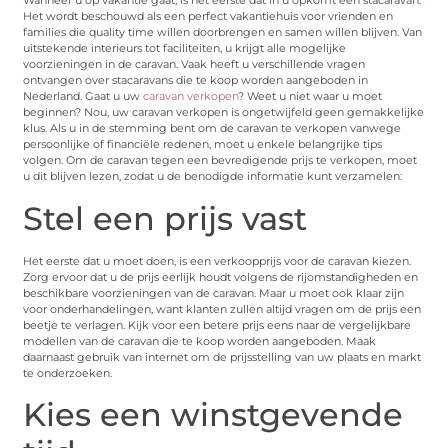
Wanneer u op vakantie gaat, is het eerste dat in u opkomt een stacaravan.
Het wordt beschouwd als een perfect vakantiehuis voor vrienden en
families die quality time willen doorbrengen en samen willen blijven. Van
uitstekende interieurs tot faciliteiten, u krijgt alle mogelijke
voorzieningen in de caravan. Vaak heeft u verschillende vragen
ontvangen over stacaravans die te koop worden aangeboden in
Nederland. Gaat u uw
caravan verkopen
? Weet u niet waar u moet
beginnen? Nou, uw caravan verkopen is ongetwijfeld geen gemakkelijke
klus. Als u in de stemming bent om de caravan te verkopen vanwege
persoonlijke of financiële redenen, moet u enkele belangrijke tips
volgen. Om de caravan tegen een bevredigende prijs te verkopen, moet
u dit blijven lezen, zodat u de benodigde informatie kunt verzamelen:
Stel een prijs vast
Het eerste dat u moet doen, is een verkoopprijs voor de caravan kiezen.
Zorg ervoor dat u de prijs eerlijk houdt volgens de rijomstandigheden en
beschikbare voorzieningen van de caravan. Maar u moet ook klaar zijn
voor onderhandelingen, want klanten zullen altijd vragen om de prijs een
beetje te verlagen. Kijk voor een betere prijs eens naar de vergelijkbare
modellen van de caravan die te koop worden aangeboden. Maak
daarnaast gebruik van internet om de prijsstelling van uw plaats en markt
te onderzoeken.
Kies een winstgevende