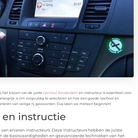
, het kiezen van de juiste
rijschool Amsterdam
en instructeur is essentieel voor
belangrijk is om zorgvuldig te selecteren en hoe een goede rijschool en
aanleren van veilige rij gewoonten. Dus laten we meteen beginnen!
 en instructie
 van ervaren instructeurs. Deze instructeurs hebben de juiste
 van de basisvaardigheden en geavanceerde technieken van het