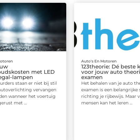
Motoren
Auto's En Motoren
 uw
123theorie: Dé beste 
oudskosten met LED
voor jouw auto theor
Legal-lampen
examen
rders staan er niet bij stil
Het behalen van je auto th
autoverlichting vervangen
examen is een belangrijke 
en wanneer het voertuig
richting je rijbewijs. Maar 
gerust met ...
mensen kan het leren ...