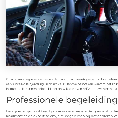
Of je nu een beginnende bestuurder bent of je rijvaardigheden wilt verbeteren
een succesvolle rijervaring. In dit artikel zullen we bespreken waarom het zo 
instructeur je kunnen helpen bij het ontwikkelen van zelfvertrouwen en het 
Professionele begeleiding
Een goede rijschool biedt professionele begeleiding en instructie
kwalificaties en expertise om je te begeleiden bij het aanleren