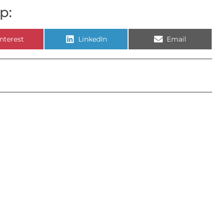
p:
nterest
LinkedIn
Email