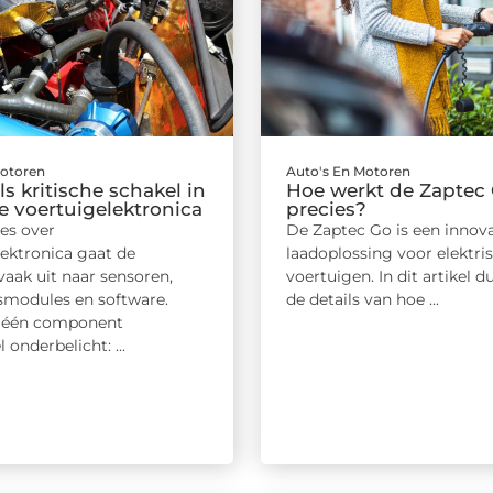
Motoren
Auto's En Motoren
ls kritische schakel in
Hoe werkt de Zaptec
 voertuigelektronica
precies?
ies over
De Zaptec Go is een innov
lektronica gaat de
laadoplossing voor elektri
aak uit naar sensoren,
voertuigen. In dit artikel d
smodules en software.
de details van hoe ...
ft één component
 onderbelicht: ...