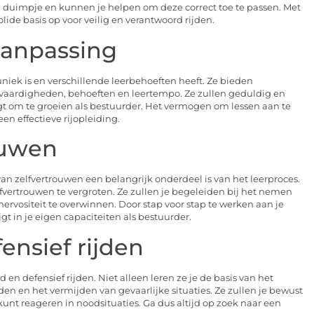
n duimpje en kunnen je helpen om deze correct toe te passen. Met
olide basis op voor veilig en verantwoord rijden.
aanpassing
uniek is en verschillende leerbehoeften heeft. Ze bieden
 vaardigheden, behoeften en leertempo. Ze zullen geduldig en
ijgt om te groeien als bestuurder. Het vermogen om lessen aan te
een effectieve rijopleiding.
ouwen
an zelfvertrouwen een belangrijk onderdeel is van het leerproces.
vertrouwen te vergroten. Ze zullen je begeleiden bij het nemen
ervositeit te overwinnen. Door stap voor stap te werken aan je
gt in je eigen capaciteiten als bestuurder.
ensief rijden
en defensief rijden. Niet alleen leren ze je de basis van het
den en het vermijden van gevaarlijke situaties. Ze zullen je bewust
unt reageren in noodsituaties. Ga dus altijd op zoek naar een