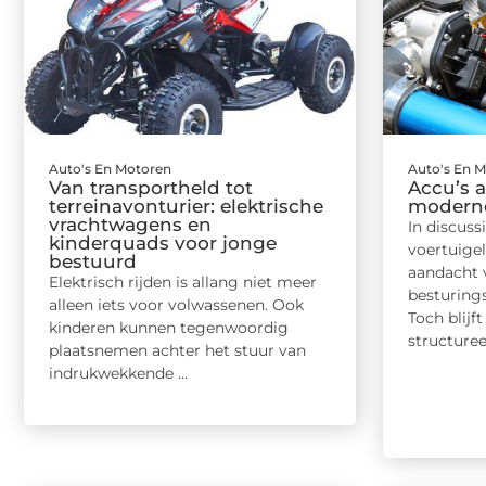
Auto's En Motoren
Auto's En 
Van transportheld tot
Accu’s a
terreinavonturier: elektrische
moderne
vrachtwagens en
In discuss
kinderquads voor jonge
voertuige
bestuurd
aandacht v
Elektrisch rijden is allang niet meer
besturing
alleen iets voor volwassenen. Ook
Toch blij
kinderen kunnen tegenwoordig
structureel
plaatsnemen achter het stuur van
indrukwekkende ...