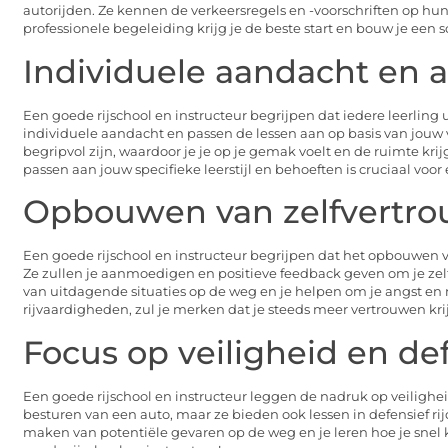
autorijden. Ze kennen de verkeersregels en -voorschriften op hu
professionele begeleiding krijg je de beste start en bouw je een s
Individuele aandacht en 
Een goede rijschool en instructeur begrijpen dat iedere leerling 
individuele aandacht en passen de lessen aan op basis van jouw
begripvol zijn, waardoor je je op je gemak voelt en de ruimte kr
passen aan jouw specifieke leerstijl en behoeften is cruciaal voor 
Opbouwen van zelfvertr
Een goede rijschool en instructeur begrijpen dat het opbouwen v
Ze zullen je aanmoedigen en positieve feedback geven om je zelf
van uitdagende situaties op de weg en je helpen om je angst en n
rijvaardigheden, zul je merken dat je steeds meer vertrouwen krij
Focus op veiligheid en def
Een goede rijschool en instructeur leggen de nadruk op veiligheid 
besturen van een auto, maar ze bieden ook lessen in defensief rij
maken van potentiële gevaren op de weg en je leren hoe je snel k