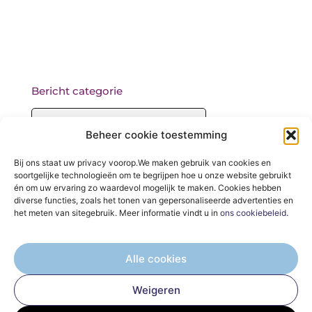
Bericht categorie
Beheer cookie toestemming
Onze informatie
Bij ons staat uw privacy voorop.We maken gebruik van cookies en
soortgelijke technologieën om te begrijpen hoe u onze website gebruikt
Backlinks kopen: wat je moet weten voordat je begint
én om uw ervaring zo waardevol mogelijk te maken. Cookies hebben
diverse functies, zoals het tonen van gepersonaliseerde advertenties en
het meten van sitegebruik. Meer informatie vindt u in
ons cookiebeleid
.
Alle cookies
De Verzamelplaats voor Blogs en Inzichten
Weigeren
— Ontdek inspirerende verhalen, praktische tips en waardevolle
artikelen, allemaal op één plek. Begin jouw leesreis vandaag op