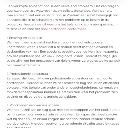
Een verstopte afvoer of riool is een vervelend probleem. Het kan zorgen
voor stankoverlast, wateroverlast en zelfs waterschade. Wanneer u te
maken heeft met een verstopt riool in Zoetermeer, is het belangrijk om
een specialist in te schakelen om het probleem op te lossen. In dit
blogartikel leggen we uit waarom het belangrijk is om een specialist in
te schakelen voor het
riool ontstoppen Zoetermeer
.
1. Ervaring en expertise
Wanneer u een specialist inschakelt voor het riool ontstoppen in
Zoetermeer, weet u zeker dat u te maken heeft met een ervaren en
deskundige vakman. Een specialist beschikt over de kennis en expertise
om het probleem snel en vakkundig op te lossen. Doordat ze dagelijks
bezig zijn met het ontstoppen van riolen, weten ze precies welke aanpak
het meest effectief is.
2. Professionele apparatuur
Een specialist beschikt over professionele apparatuur om het riool te
ontstoppen. Hierdoor kunnen ze het probleem nog sneller en efficiënter
oplossen. Met behulp van onder andere hogedrukreinigers, camera’s en
rookdetectieapparatuur kunnen ze precies zien waar het probleem zich
bevindt en dit vervolgens gericht aanpakken.
3. Voorkomen van verdere schade
Wanneer u zelf aan de slag gaat met het ontstoppen van het riool, kunt u
per ongeluk nog meer schade veroorzaken. Een specialist weet precies
wat hij doet en kan ervoor zorgen dat het riool zonder verdere schade
wordt ontstopt. Hierdoor voorkomt u vervelende situaties zoals lekkages