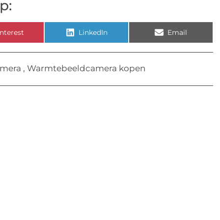
p:
nterest
LinkedIn
Email
amera
,
Warmtebeeldcamera kopen