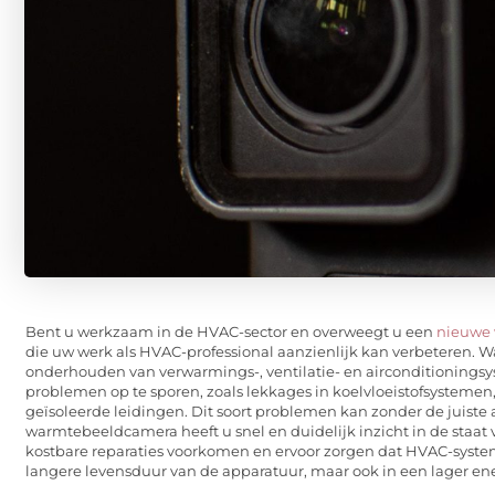
Bent u werkzaam in de HVAC-sector en overweegt u een
nieuwe
die uw werk als HVAC-professional aanzienlijk kan verbeteren. W
onderhouden van verwarmings-, ventilatie- en airconditioningsys
problemen op te sporen, zoals lekkages in koelvloeistofsystemen,
geïsoleerde leidingen. Dit soort problemen kan zonder de juiste 
warmtebeeldcamera heeft u snel en duidelijk inzicht in de staat 
kostbare reparaties voorkomen en ervoor zorgen dat HVAC-systeme
langere levensduur van de apparatuur, maar ook in een lager ener