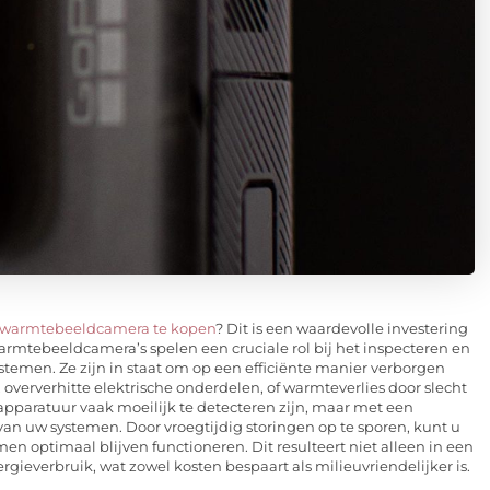
 warmtebeeldcamera te kopen
? Dit is een waardevolle investering
armtebeeldcamera’s spelen een cruciale rol bij het inspecteren en
temen. Ze zijn in staat om op een efficiënte manier verborgen
 oververhitte elektrische onderdelen, of warmteverlies door slecht
apparatuur vaak moeilijk te detecteren zijn, maar met een
van uw systemen. Door vroegtijdig storingen op te sporen, kunt u
n optimaal blijven functioneren. Dit resulteert niet alleen in een
gieverbruik, wat zowel kosten bespaart als milieuvriendelijker is.