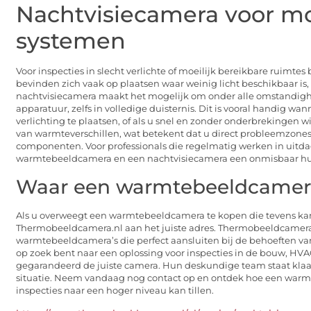
Nachtvisiecamera voor mo
systemen
Voor inspecties in slecht verlichte of moeilijk bereikbare ruimt
bevinden zich vaak op plaatsen waar weinig licht beschikbaar is, 
nachtvisiecamera maakt het mogelijk om onder alle omstandighe
apparatuur, zelfs in volledige duisternis. Dit is vooral handig wann
verlichting te plaatsen, of als u snel en zonder onderbrekingen 
van warmteverschillen, wat betekent dat u direct probleemzones k
componenten. Voor professionals die regelmatig werken in uit
warmtebeeldcamera en een nachtvisiecamera een onmisbaar hul
Waar een warmtebeeldcamer
Als u overweegt een warmtebeeldcamera te kopen die tevens kan 
Thermobeeldcamera.nl aan het juiste adres. Thermobeeldcamera
warmtebeeldcamera’s die perfect aansluiten bij de behoeften van
op zoek bent naar een oplossing voor inspecties in de bouw, HVA
gegarandeerd de juiste camera. Hun deskundige team staat klaar
situatie. Neem vandaag nog contact op en ontdek hoe een war
inspecties naar een hoger niveau kan tillen.