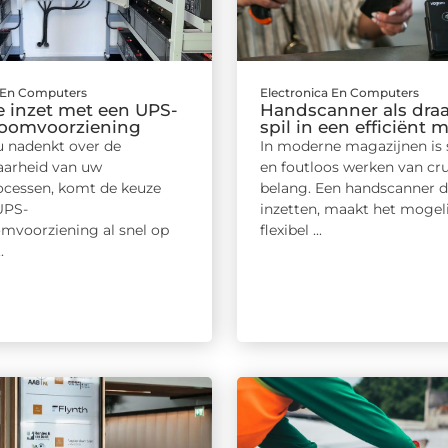
a En Computers
Electronica En Computers
e inzet met een UPS-
Handscanner als dra
oomvoorziening
spil in een efficiënt 
 nadenkt over de
In moderne magazijnen is 
arheid van uw
en foutloos werken van cru
rocessen, komt de keuze
belang. Een handscanner d
UPS-
inzetten, maakt het mogel
mvoorziening al snel op
flexibel ...
.