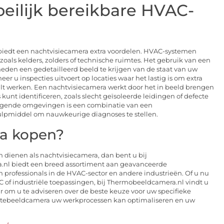
eilijk bereikbare HVAC-
es biedt een nachtvisiecamera extra voordelen. HVAC-systemen
zoals kelders, zolders of technische ruimtes. Het gebruik van een
den een gedetailleerd beeld te krijgen van de staat van uw
eer u inspecties uitvoert op locaties waar het lastig is om extra
wilt werken. Een nachtvisiecamera werkt door het in beeld brengen
unt identificeren, zoals slecht geïsoleerde leidingen of defecte
dagende omgevingen is een combinatie van een
pmiddel om nauwkeurige diagnoses te stellen.
a kopen?
dienen als nachtvisiecamera, dan bent u bij
.nl biedt een breed assortiment aan geavanceerde
 professionals in de HVAC-sector en andere industrieën. Of u nu
C of industriële toepassingen, bij Thermobeeldcamera.nl vindt u
 om u te adviseren over de beste keuze voor uw specifieke
mtebeeldcamera uw werkprocessen kan optimaliseren en uw