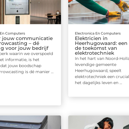
a En Computers
Electronica En Computers
r jouw communicatie
Elektricien in
rowcasting – dé
Heerhugowaard: een 
g voor jouw bedrijf
de toekomst van
elektrotechniek
dperk waarin we overspoeld
In het hart van Noord-Holla
t informatie, is het
levendige gemeente
l dat jouw boodschap
Heerhugowaard, speelt
rrowcasting is dé manier ...
elektrotechniek een crucial
het dagelijks leven en ...