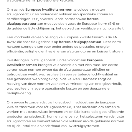
afzuigsystemen in professionele keukens.
Om aan de
Europese kwaliteitsnormen
te voldoen, moeten
afzuigapparatuur en onderdelen voldoen aan specifieke criteria en
certificeringen. Er zijn verschillende normen waar
horeca
afzuigapparatuur
aan moet voldoen, zoals de Europese Norm (EN) en
de geldende EU-richtlijnen op het gebied van ventilatie en luchtkwaliteit.
Een voorbeeld van een belangrijke Europese kwaliteitsnorm is de EN
16282, die specifiek gericht is op
horeca afzuigapparatuur
. Deze norm
hanteert strenge eisen voor onder andere de prestaties, energie-
efficiëntie, veiligheid en hygiëne van afzuigmotoren en buisventilatoren.
Investeringen in afzuigapparatuur die voldoet aan
Europese
kwaliteitsnormen
brengen vele voordelen met zich mee. Ten eerste
zorgen deze normen ervoor dat de afzuigapparatuur efficiënt en
betrouwbaar werkt, wat resulteert in een verbeterde luchtkwaliteit en
een gezondere werkomgeving in de keuken. Daarnaast zorgt de
naleving van deze normen voor een vermindering van energieverbruik,
wat resulteert in lagere operationele kosten en een duurzamere
bedrijfsvoering.
Om ervoor te zorgen dat uw horecabedrijf voldoet aan de Europese
kwaliteitsnormen voor afzuigapparatuur, is het raadzaam om samen te
werken met betrouwbare leveranciers en fabrikanten die gecertificeerde
producten aanbieden. Zij kunnen u helpen bij het selecteren van de juiste
afzuigmotoren en buisventilatoren die voldoen aan de geldende normen
en bij de installatie en onderhoud van uw afzuigsystemen.