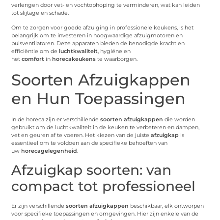
verlengen door vet- en vochtophoping te verminderen, wat kan leiden
tot slijtage en schade.
Om te zorgen voor goede afzuiging in professionele keukens, is het
belangrijk om te investeren in hoogwaardige afzuigmotoren en
buisventilatoren. Deze apparaten bieden de benodigde kracht en
efficiëntie om de
luchtkwaliteit
, hygiëne en
het
comfort
in
horecakeukens
te waarborgen.
Soorten Afzuigkappen
en Hun Toepassingen
In de horeca zijn er verschillende
soorten afzuigkappen
die worden
gebruikt om de luchtkwaliteit in de keuken te verbeteren en dampen,
vet en geuren af te voeren. Het kiezen van de juiste
afzuigkap
is
essentieel om te voldoen aan de specifieke behoeften van
uw
horecagelegenheid
.
Afzuigkap soorten: van
compact tot professioneel
Er zijn verschillende
soorten afzuigkappen
beschikbaar, elk ontworpen
voor specifieke toepassingen en omgevingen. Hier zijn enkele van de