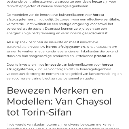
bestaande ventilatiesystemen, waardoor ze een ideale
keuze
zijn voor
renovatieprojecten of nieuwe horecagelegenheden.
De voordelen van de innovatieve buisventilatoren voor
horeca
afzuigsystemen
zijn duidelijk. Ze zorgen voor een effectieve
ventilatie
,
verbeterde luchtkwaliteit en een prettige omgeving voor zowel het
personeel als de gasten. Daarnaast kunnen ze bijdragen aan een
energiezuinige bedrijfsvoering en verminderde
geluidsoverlast
.
Als u op zoek bent naar de nieuwste en meest innovatieve
buisventilatoren voor uw
horeca afzuigsystemen
, is het raadzaam om
samen te werken met erkende leveranciers en fabrikanten die bekend
staan om hun hoogwaardige producten en uitstekende
prestaties
.
Door te investeren in de
innovatie
van buisventilatoren voor
horeca
afzuigsystemen
, kunt u ervoor zorgen dat uw horecagelegenheid
voldoet aan de strengste normen op het gebied van luchtbehandeling en
een optimale ervaring biedt aan uw personeel en gasten.
Bewezen Merken en
Modellen: Van Chaysol
tot Torin-Sifan
In de wereld van afzuigmotoren zijn er diverse bewezen merken en