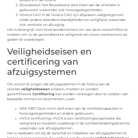
keukens in de horeca.
Bouwbesluit:
Het Bouwbesluit stelt eisen aan de ventilatie in
gebouwen, waaronder ook horecagelegenheden.
Horeca CAO:
In de Horeca CAO zijn afspraken vastgelegd over
onder andere arbeidsomstandigheden en veiligheid, waaronder
ook ventilatie en afzuiging.
Het is belangrijk voor horecaondernemers om aan deze voorschriften te
voldoen om zo de gezondheid en veiligheid van zowel werknemers als
gasten te waarborgen.
Veiligheidseisen en
certificering van
afzuigsystemen
Om ervoor te zorgen dat afzuigsystemen in de horeca aan de
vereiste
veiligheidseisen
voldoen, moeten ze worden
gecertificeerd.
Certificering
kan worden verkregen door te voldoen aan
bepaalde normen en keurmerken, zoals:
NEN 1087:
Deze norm stelt eisen aan de ventilatiecapaciteit in
horecagelegenheden en andere gebouwen.
HVCA-certificering:
HVCA is een certificeringsorganisatie die
veiligheid en kwaliteit waarborgt in de luchtbehandelingsbranche,
waaronder ook afzuigsystemen.
Het is raadzaam om bij de aanschaf en installatie van afzuigsystemen te