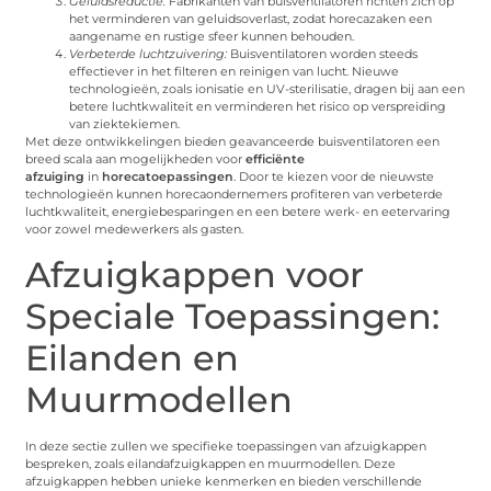
Geluidsreductie:
Fabrikanten van buisventilatoren richten zich op
het verminderen van geluidsoverlast, zodat horecazaken een
aangename en rustige sfeer kunnen behouden.
Verbeterde luchtzuivering:
Buisventilatoren worden steeds
effectiever in het filteren en reinigen van lucht. Nieuwe
technologieën, zoals ionisatie en UV-sterilisatie, dragen bij aan een
betere luchtkwaliteit en verminderen het risico op verspreiding
van ziektekiemen.
Met deze ontwikkelingen bieden geavanceerde buisventilatoren een
breed scala aan mogelijkheden voor
efficiënte
afzuiging
in
horecatoepassingen
. Door te kiezen voor de nieuwste
technologieën kunnen horecaondernemers profiteren van verbeterde
luchtkwaliteit, energiebesparingen en een betere werk- en eetervaring
voor zowel medewerkers als gasten.
Afzuigkappen voor
Speciale Toepassingen:
Eilanden en
Muurmodellen
In deze sectie zullen we specifieke toepassingen van afzuigkappen
bespreken, zoals eilandafzuigkappen en muurmodellen. Deze
afzuigkappen hebben unieke kenmerken en bieden verschillende