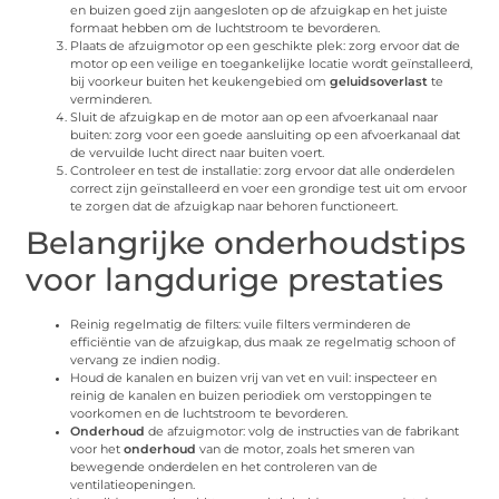
en buizen goed zijn aangesloten op de afzuigkap en het juiste
formaat hebben om de luchtstroom te bevorderen.
Plaats de afzuigmotor op een geschikte plek: zorg ervoor dat de
motor op een veilige en toegankelijke locatie wordt geïnstalleerd,
bij voorkeur buiten het keukengebied om
geluidsoverlast
te
verminderen.
Sluit de afzuigkap en de motor aan op een afvoerkanaal naar
buiten: zorg voor een goede aansluiting op een afvoerkanaal dat
de vervuilde lucht direct naar buiten voert.
Controleer en test de installatie: zorg ervoor dat alle onderdelen
correct zijn geïnstalleerd en voer een grondige test uit om ervoor
te zorgen dat de afzuigkap naar behoren functioneert.
Belangrijke onderhoudstips
voor langdurige prestaties
Reinig regelmatig de filters: vuile filters verminderen de
efficiëntie van de afzuigkap, dus maak ze regelmatig schoon of
vervang ze indien nodig.
Houd de kanalen en buizen vrij van vet en vuil: inspecteer en
reinig de kanalen en buizen periodiek om verstoppingen te
voorkomen en de luchtstroom te bevorderen.
Onderhoud
de afzuigmotor: volg de instructies van de fabrikant
voor het
onderhoud
van de motor, zoals het smeren van
bewegende onderdelen en het controleren van de
ventilatieopeningen.