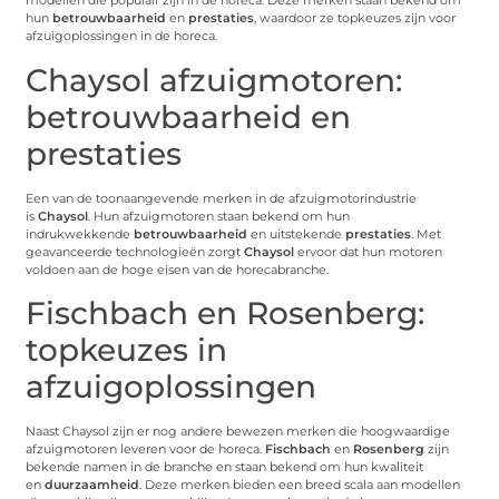
modellen die populair zijn in de horeca. Deze merken staan bekend om
hun
betrouwbaarheid
en
prestaties
, waardoor ze topkeuzes zijn voor
afzuigoplossingen in de horeca.
Chaysol afzuigmotoren:
betrouwbaarheid en
prestaties
Een van de toonaangevende merken in de afzuigmotorindustrie
is
Chaysol
. Hun afzuigmotoren staan bekend om hun
indrukwekkende
betrouwbaarheid
en uitstekende
prestaties
. Met
geavanceerde technologieën zorgt
Chaysol
ervoor dat hun motoren
voldoen aan de hoge eisen van de horecabranche.
Fischbach en Rosenberg:
topkeuzes in
afzuigoplossingen
Naast Chaysol zijn er nog andere bewezen merken die hoogwaardige
afzuigmotoren leveren voor de horeca.
Fischbach
en
Rosenberg
zijn
bekende namen in de branche en staan bekend om hun kwaliteit
en
duurzaamheid
. Deze merken bieden een breed scala aan modellen