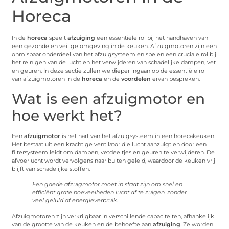
Horeca
In de
horeca
speelt
afzuiging
een essentiële rol bij het handhaven van
een gezonde en veilige omgeving in de keuken. Afzuigmotoren zijn een
onmisbaar onderdeel van het afzuigsysteem en spelen een cruciale rol bij
het reinigen van de lucht en het verwijderen van schadelijke dampen, vet
en geuren. In deze sectie zullen we dieper ingaan op de essentiële rol
van afzuigmotoren in de
horeca
en de
voordelen
ervan bespreken.
Wat is een afzuigmotor en
hoe werkt het?
Een
afzuigmotor
is het hart van het afzuigsysteem in een horecakeuken.
Het bestaat uit een krachtige ventilator die lucht aanzuigt en door een
filtersysteem leidt om dampen, vetdeeltjes en geuren te verwijderen. De
afvoerlucht wordt vervolgens naar buiten geleid, waardoor de keuken vrij
blijft van schadelijke stoffen.
Een goede afzuigmotor moet in staat zijn om snel en
efficiënt grote hoeveelheden lucht af te zuigen, zonder
veel geluid of energieverbruik.
Afzuigmotoren zijn verkrijgbaar in verschillende capaciteiten, afhankelijk
van de grootte van de keuken en de behoefte aan
afzuiging
. Ze worden