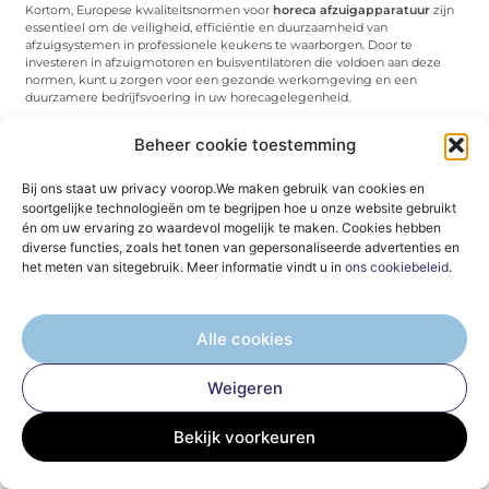
Kortom, Europese kwaliteitsnormen voor
horeca afzuigapparatuur
zijn
essentieel om de veiligheid, efficiëntie en duurzaamheid van
afzuigsystemen in professionele keukens te waarborgen. Door te
investeren in afzuigmotoren en buisventilatoren die voldoen aan deze
normen, kunt u zorgen voor een gezonde werkomgeving en een
duurzamere bedrijfsvoering in uw horecagelegenheid.
Conclusie
Beheer cookie toestemming
Bij ons staat uw privacy voorop.We maken gebruik van cookies en
Na een grondige verkenning van afzuigmotoren en buisventilatoren
soortgelijke technologieën om te begrijpen hoe u onze website gebruikt
voor
afzuiging in de horeca
, kunnen we concluderen dat deze apparaten
van cruciaal belang zijn voor professionele keukens. Dankzij de goede
én om uw ervaring zo waardevol mogelijk te maken. Cookies hebben
afzuiging die deze systemen bieden, kunnen horecagelegenheden de
diverse functies, zoals het tonen van gepersonaliseerde advertenties en
luchtkwaliteit, hygiëne en het comfort in hun keukens verbeteren.
het meten van sitegebruik. Meer informatie vindt u in
ons cookiebeleid
.
De belangrijkste voordelen van krachtige afzuigmotoren zijn de
efficiënte verwijdering van schadelijke dampen, vetten en geuren,
waardoor een gezonde werkomgeving wordt gecreëerd voor het
Alle cookies
keukenpersoneel. Bij het kiezen van de beste afzuigmotor voor een
restaurant is het essentieel om rekening te houden met criteria zoals
capaciteit, geluidsniveau en energiezuinigheid.
Weigeren
We hebben ook gekeken naar bewezen merken en modellen, zoals
Chaysol,
Torin-Sifan
, Fischbach en Rosenberg, die betrouwbaarheid en
Bekijk voorkeuren
prestaties bieden in de horeca. Deze merken staan bekend om hun
hoogwaardige afzuigmotoren die voldoen aan de Europese
kwaliteitsnormen.