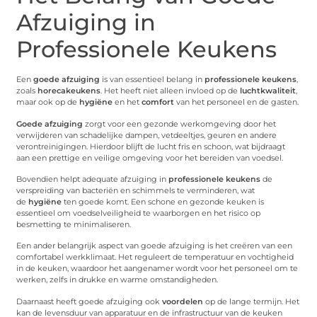
Afzuiging in
Professionele Keukens
Een
goede afzuiging
is van essentieel belang in
professionele keukens
,
zoals
horecakeukens
. Het heeft niet alleen invloed op de
luchtkwaliteit
,
maar ook op de
hygiëne
en het
comfort
van het personeel en de gasten.
Goede afzuiging
zorgt voor een gezonde werkomgeving door het
verwijderen van schadelijke dampen, vetdeeltjes, geuren en andere
verontreinigingen. Hierdoor blijft de lucht fris en schoon, wat bijdraagt
aan een prettige en veilige omgeving voor het bereiden van voedsel.
Bovendien helpt adequate afzuiging in
professionele keukens
de
verspreiding van bacteriën en schimmels te verminderen, wat
de
hygiëne
ten goede komt. Een schone en gezonde keuken is
essentieel om voedselveiligheid te waarborgen en het risico op
besmetting te minimaliseren.
Een ander belangrijk aspect van goede afzuiging is het creëren van een
comfortabel werkklimaat. Het reguleert de temperatuur en vochtigheid
in de keuken, waardoor het aangenamer wordt voor het personeel om te
werken, zelfs in drukke en warme omstandigheden.
Daarnaast heeft goede afzuiging ook
voordelen
op de lange termijn. Het
kan de levensduur van apparatuur en de infrastructuur van de keuken