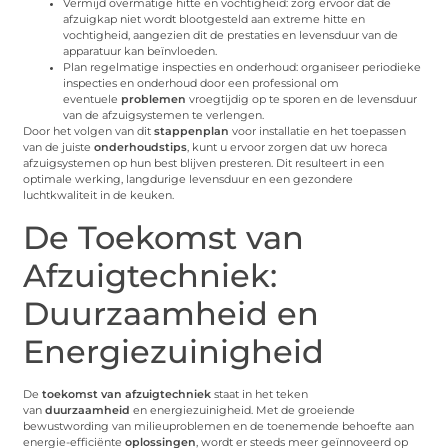
Vermijd overmatige hitte en vochtigheid: zorg ervoor dat de
afzuigkap niet wordt blootgesteld aan extreme hitte en
vochtigheid, aangezien dit de prestaties en levensduur van de
apparatuur kan beïnvloeden.
Plan regelmatige inspecties en onderhoud: organiseer periodieke
inspecties en onderhoud door een professional om
eventuele
problemen
vroegtijdig op te sporen en de levensduur
van de afzuigsystemen te verlengen.
Door het volgen van dit
stappenplan
voor installatie en het toepassen
van de juiste
onderhoudstips
, kunt u ervoor zorgen dat uw horeca
afzuigsystemen op hun best blijven presteren. Dit resulteert in een
optimale werking, langdurige levensduur en een gezondere
luchtkwaliteit in de keuken.
De Toekomst van
Afzuigtechniek:
Duurzaamheid en
Energiezuinigheid
De
toekomst van afzuigtechniek
staat in het teken
van
duurzaamheid
en energiezuinigheid. Met de groeiende
bewustwording van milieuproblemen en de toenemende behoefte aan
energie-efficiënte
oplossingen
, wordt er steeds meer geïnnoveerd op