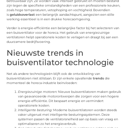
betrouwbaar zijn. Ze worden vaak intensief gebruikt en moeten bestand
zijn tegen de specifieke omstandigheden van een professionele keuken,
zoals hoge temperaturen, vetophoping en vochtigheid. Bovendien
is
geluidsoverlast
een belangrijk aandachtspunt, aangezien een stille
werking essentieel is in een drukke horecaomgeving.
Verder is energie-efficiëntie een belangrijke factor bij het selecteren van
een buisventilator voor de horeca. Het gebruik van energiezuinige
ventilatoren helpt operationele kosten te verlagen en draagt bij aan een
duurzamere bedrijfsvoering.
Nieuwste trends in
buisventilator technologie
Net als andere technologieën blijft ook de ontwikkeling van
buisventilatoren niet stilstaan. Er zijn enkele opvallende
trends
die
momenteel de horeca-industrie beïnvloeden:
Energiezuinige motoren:
Nieuwe buisventilatoren maken gebruik
van geavanceerde motorontwerpen die zorgen voor een hogere
energie-efficiëntie. Dit bespaart energie en vermindert
operationele kosten.
Intelligente besturing:
Moderne buisventilatoren worden steeds
vaker uitgerust met intelligente besturingssystemen. Deze
systemen passen de ventilatorsnelheid aan op basis van vraag en
optimaliseren zo het energieverbruik.