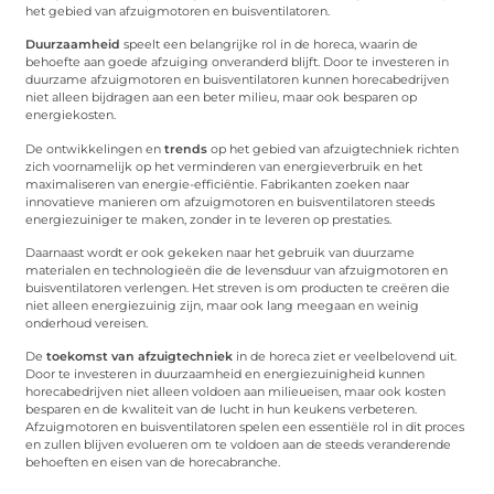
het gebied van afzuigmotoren en buisventilatoren.
Duurzaamheid
speelt een belangrijke rol in de horeca, waarin de
behoefte aan goede afzuiging onveranderd blijft. Door te investeren in
duurzame afzuigmotoren en buisventilatoren kunnen horecabedrijven
niet alleen bijdragen aan een beter milieu, maar ook besparen op
energiekosten.
De ontwikkelingen en
trends
op het gebied van afzuigtechniek richten
zich voornamelijk op het verminderen van energieverbruik en het
maximaliseren van energie-efficiëntie. Fabrikanten zoeken naar
innovatieve manieren om afzuigmotoren en buisventilatoren steeds
energiezuiniger te maken, zonder in te leveren op prestaties.
Daarnaast wordt er ook gekeken naar het gebruik van duurzame
materialen en technologieën die de levensduur van afzuigmotoren en
buisventilatoren verlengen. Het streven is om producten te creëren die
niet alleen energiezuinig zijn, maar ook lang meegaan en weinig
onderhoud vereisen.
De
toekomst van afzuigtechniek
in de horeca ziet er veelbelovend uit.
Door te investeren in duurzaamheid en energiezuinigheid kunnen
horecabedrijven niet alleen voldoen aan milieueisen, maar ook kosten
besparen en de kwaliteit van de lucht in hun keukens verbeteren.
Afzuigmotoren en buisventilatoren spelen een essentiële rol in dit proces
en zullen blijven evolueren om te voldoen aan de steeds veranderende
behoeften en eisen van de horecabranche.