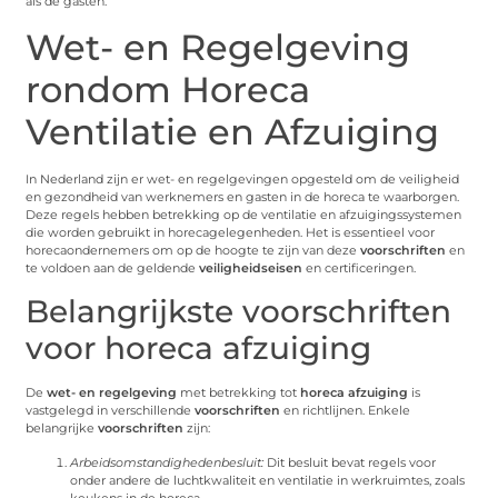
als de gasten.
Wet- en Regelgeving
rondom Horeca
Ventilatie en Afzuiging
In Nederland zijn er wet- en regelgevingen opgesteld om de veiligheid
en gezondheid van werknemers en gasten in de horeca te waarborgen.
Deze regels hebben betrekking op de ventilatie en afzuigingssystemen
die worden gebruikt in horecagelegenheden. Het is essentieel voor
horecaondernemers om op de hoogte te zijn van deze
voorschriften
en
te voldoen aan de geldende
veiligheidseisen
en certificeringen.
Belangrijkste voorschriften
voor horeca afzuiging
De
wet- en regelgeving
met betrekking tot
horeca afzuiging
is
vastgelegd in verschillende
voorschriften
en richtlijnen. Enkele
belangrijke
voorschriften
zijn:
Arbeidsomstandighedenbesluit:
Dit besluit bevat regels voor
onder andere de luchtkwaliteit en ventilatie in werkruimtes, zoals