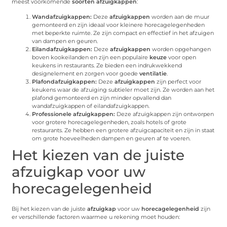
meest voorkomende
soorten afzuigkappen
:
Wandafzuigkappen:
Deze
afzuigkappen
worden aan de muur
gemonteerd en zijn ideaal voor kleinere horecagelegenheden
met beperkte ruimte. Ze zijn compact en effectief in het afzuigen
van dampen en geuren.
Eilandafzuigkappen:
Deze
afzuigkappen
worden opgehangen
boven kookeilanden en zijn een populaire
keuze
voor open
keukens in restaurants. Ze bieden een indrukwekkend
designelement en zorgen voor goede
ventilatie
.
Plafondafzuigkappen:
Deze
afzuigkappen
zijn perfect voor
keukens waar de afzuiging subtieler moet zijn. Ze worden aan het
plafond gemonteerd en zijn minder opvallend dan
wandafzuigkappen of eilandafzuigkappen.
Professionele afzuigkappen:
Deze afzuigkappen zijn ontworpen
voor grotere horecagelegenheden, zoals hotels of grote
restaurants. Ze hebben een grotere afzuigcapaciteit en zijn in staat
om grote hoeveelheden dampen en geuren af te voeren.
Het kiezen van de juiste
afzuigkap voor uw
horecagelegenheid
Bij het kiezen van de juiste
afzuigkap
voor uw
horecagelegenheid
zijn
er verschillende factoren waarmee u rekening moet houden: