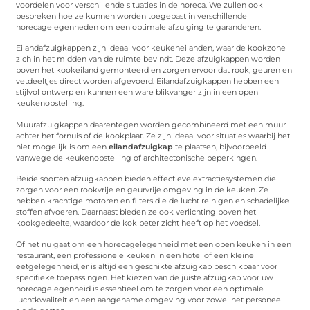
voordelen voor verschillende situaties in de horeca. We zullen ook
bespreken hoe ze kunnen worden toegepast in verschillende
horecagelegenheden om een optimale afzuiging te garanderen.
Eilandafzuigkappen zijn ideaal voor keukeneilanden, waar de kookzone
zich in het midden van de ruimte bevindt. Deze afzuigkappen worden
boven het kookeiland gemonteerd en zorgen ervoor dat rook, geuren en
vetdeeltjes direct worden afgevoerd. Eilandafzuigkappen hebben een
stijlvol ontwerp en kunnen een ware blikvanger zijn in een open
keukenopstelling.
Muurafzuigkappen daarentegen worden gecombineerd met een muur
achter het fornuis of de kookplaat. Ze zijn ideaal voor situaties waarbij het
niet mogelijk is om een
eilandafzuigkap
te plaatsen, bijvoorbeeld
vanwege de keukenopstelling of architectonische beperkingen.
Beide soorten afzuigkappen bieden effectieve extractiesystemen die
zorgen voor een rookvrije en geurvrije omgeving in de keuken. Ze
hebben krachtige motoren en filters die de lucht reinigen en schadelijke
stoffen afvoeren. Daarnaast bieden ze ook verlichting boven het
kookgedeelte, waardoor de kok beter zicht heeft op het voedsel.
Of het nu gaat om een horecagelegenheid met een open keuken in een
restaurant, een professionele keuken in een hotel of een kleine
eetgelegenheid, er is altijd een geschikte afzuigkap beschikbaar voor
specifieke toepassingen. Het kiezen van de juiste afzuigkap voor uw
horecagelegenheid is essentieel om te zorgen voor een optimale
luchtkwaliteit en een aangename omgeving voor zowel het personeel