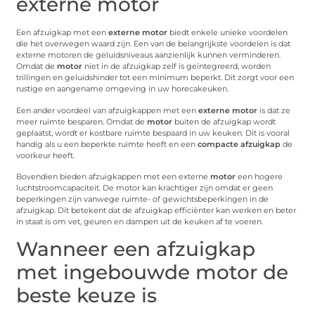
externe motor
Een afzuigkap met een
externe motor
biedt enkele unieke voordelen
die het overwegen waard zijn. Een van de belangrijkste voordelen is dat
externe motoren de geluidsniveaus aanzienlijk kunnen verminderen.
Omdat de
motor
niet in de afzuigkap zelf is geïntegreerd, worden
trillingen en geluidshinder tot een minimum beperkt. Dit zorgt voor een
rustige en aangename omgeving in uw horecakeuken.
Een ander voordeel van afzuigkappen met een
externe motor
is dat ze
meer ruimte besparen. Omdat de
motor
buiten de afzuigkap wordt
geplaatst, wordt er kostbare ruimte bespaard in uw keuken. Dit is vooral
handig als u een beperkte ruimte heeft en een
compacte afzuigkap
de
voorkeur heeft.
Bovendien bieden afzuigkappen met een externe
motor
een hogere
luchtstroomcapaciteit. De motor kan krachtiger zijn omdat er geen
beperkingen zijn vanwege ruimte- of gewichtsbeperkingen in de
afzuigkap. Dit betekent dat de afzuigkap efficiënter kan werken en beter
in staat is om vet, geuren en dampen uit de keuken af te voeren.
Wanneer een afzuigkap
met ingebouwde motor de
beste keuze is