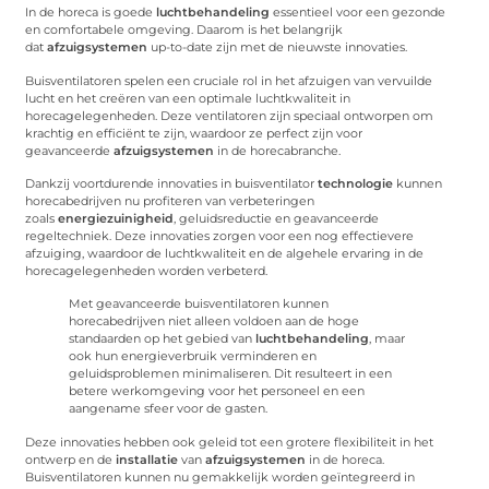
In de horeca is goede
luchtbehandeling
essentieel voor een gezonde
en comfortabele omgeving. Daarom is het belangrijk
dat
afzuigsystemen
up-to-date zijn met de nieuwste innovaties.
Buisventilatoren spelen een cruciale rol in het afzuigen van vervuilde
lucht en het creëren van een optimale luchtkwaliteit in
horecagelegenheden. Deze ventilatoren zijn speciaal ontworpen om
krachtig en efficiënt te zijn, waardoor ze perfect zijn voor
geavanceerde
afzuigsystemen
in de horecabranche.
Dankzij voortdurende innovaties in buisventilator
technologie
kunnen
horecabedrijven nu profiteren van verbeteringen
zoals
energiezuinigheid
, geluidsreductie en geavanceerde
regeltechniek. Deze innovaties zorgen voor een nog effectievere
afzuiging, waardoor de luchtkwaliteit en de algehele ervaring in de
horecagelegenheden worden verbeterd.
Met geavanceerde buisventilatoren kunnen
horecabedrijven niet alleen voldoen aan de hoge
standaarden op het gebied van
luchtbehandeling
, maar
ook hun energieverbruik verminderen en
geluidsproblemen minimaliseren. Dit resulteert in een
betere werkomgeving voor het personeel en een
aangename sfeer voor de gasten.
Deze innovaties hebben ook geleid tot een grotere flexibiliteit in het
ontwerp en de
installatie
van
afzuigsystemen
in de horeca.
Buisventilatoren kunnen nu gemakkelijk worden geïntegreerd in