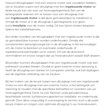
Hoewel afzuigkappen met een externe motor vele voordelen hebben,
zijn er situaties waarin een afzuigkap met een
ingebouwde motor
de
beste keuze kan zijn voor uw horecagelegenheid. Een van de
belangrijkste redenen om te kiezen voor een afzuigkap met
een
ingebouwde motor
is dat deze gemakkelijker te installeren is.
Omdat de motor al in de afzuigkap is geïntegreerd, is er geen
extra
installatie
voor de motor nodig. Dit kan tijd en kosten besparen
tijdens het installatieproces.
Een ander voordeel van afzuigkappen met een ingebouwde motor is dat
ze gemakkelijker kunnen worden onderhouden. Omdat alle
componenten samengevoegd zijn in de afzuigkap, is het eenvoudiger
om de motor te bereiken en eventuele onderhouds- of
reparatiewerkzaamheden uit te voeren. Dit kan de downtime
verminderen en ervoor zorgen dat uw horecakeuken soepel blijft draaien.
Bovendien kunnen afzuigkappen met een ingebouwde motor ook een
esthetisch voordeel bieden. Omdat er geen externe motor aanwezig is,
heeft de afzuigkap een slanker en compacter uiterlijk, wat kan bijdragen
aan de algehele uitstraling van uw keuken.
Bij het maken van de keuze tussen een afzuigkap met een ingebouwde
motor en een afzuigkap met een externe motor, is het belangrijk om
rekening te houden met de specifieke behoeften en vereisten van uw
horecagelegenheid. Denk na over factoren zoals geluidsniveaus,
beschikbare ruimte, luchtstroomcapaciteit en installatie- en onderhouds
gemak. Door deze zorgvuldig in overweging te nemen, kunt u de juiste
keuze maken en zorgen voor optimale afzuiging in uw horecakeuken.