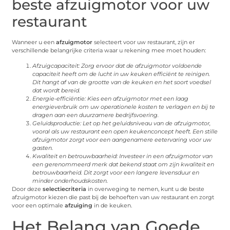
beste afzuigmotor voor uw
restaurant
Wanneer u een
afzuigmotor
selecteert voor uw restaurant, zijn er
verschillende belangrijke criteria waar u rekening mee moet houden:
Afzuigcapaciteit: Zorg ervoor dat de afzuigmotor voldoende
capaciteit heeft om de lucht in uw keuken efficiënt te reinigen.
Dit hangt af van de grootte van de keuken en het soort voedsel
dat wordt bereid.
Energie-efficiëntie: Kies een afzuigmotor met een laag
energieverbruik om uw operationele kosten te verlagen en bij te
dragen aan een duurzamere bedrijfsvoering.
Geluidsproductie: Let op het geluidsniveau van de afzuigmotor,
vooral als uw restaurant een open keukenconcept heeft. Een stille
afzuigmotor zorgt voor een aangenamere eetervaring voor uw
gasten.
Kwaliteit en betrouwbaarheid: Investeer in een afzuigmotor van
een gerenommeerd merk dat bekend staat om zijn kwaliteit en
betrouwbaarheid. Dit zorgt voor een langere levensduur en
minder onderhoudskosten.
Door deze
selectiecriteria
in overweging te nemen, kunt u de beste
afzuigmotor kiezen die past bij de behoeften van uw restaurant en zorgt
voor een optimale
afzuiging
in de keuken.
Het Belang van Goede