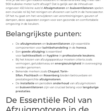
Wist je dat een gemiddeld restaurant in Nederland elke dag meer dan
900 kubieke meter lucht afzuigt? Dat is gelijk aan de inhoud van
ongeveer 450 kleine auto’s!
Afzuigmotoren
en
buisventilatoren
spelen
een cruciale rol bij het reinigen en afvoeren van lucht in de horecasector.
Of het nu gaat om het verwijderen van verontreinigingen, geuren of
dampen, deze apparaten zorgen voor een gezonde en comfortabele
omgeving in de keuken.
Belangrijkste punten:
De
afzuigmotoren
en
buisventilatoren
zijn essentiële
componenten voor
luchtbehandeling
in de
horeca
.
Een
goede afzuiging
is essentieel
voor
luchtkwaliteit
en
hygiëne
in
professionele keukens
.
Bij het kiezen van afzuigapparatuur moeten criteria zoals
vermogen, geluidsniveau en
energiezuinigheid
in overweging
worden genomen.
Bekende merken zoals
Chaysol
,
Torin-
Sifan
,
Fischbach
en
Rosenberg
bieden betrouwbare en
prestatiegerichte
afzuigmotoren
.
De
installatie
en periodiek
onderhoud
van afzuigmotoren
en
buisventilatoren
zijn van cruciaal belang voor
langdurige
prestaties
.
De Essentiële Rol van
Afzuigmotoren in de