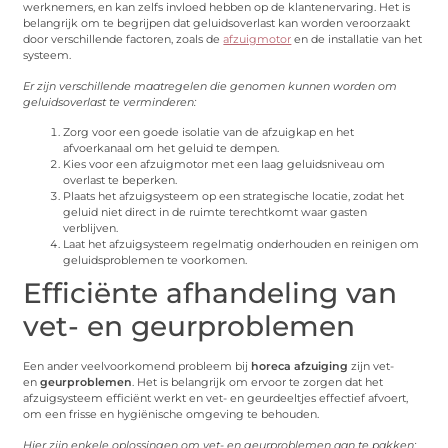
werknemers, en kan zelfs invloed hebben op de klantenervaring. Het is
belangrijk om te begrijpen dat geluidsoverlast kan worden veroorzaakt
door verschillende factoren, zoals de
afzuigmotor
en de installatie van het
systeem.
Er zijn verschillende maatregelen die genomen kunnen worden om
geluidsoverlast te verminderen:
Zorg voor een goede isolatie van de afzuigkap en het
afvoerkanaal om het geluid te dempen.
Kies voor een afzuigmotor met een laag geluidsniveau om
overlast te beperken.
Plaats het afzuigsysteem op een strategische locatie, zodat het
geluid niet direct in de ruimte terechtkomt waar gasten
verblijven.
Laat het afzuigsysteem regelmatig onderhouden en reinigen om
geluidsproblemen te voorkomen.
Efficiënte afhandeling van
vet- en geurproblemen
Een ander veelvoorkomend probleem bij
horeca afzuiging
zijn vet-
en
geurproblemen
. Het is belangrijk om ervoor te zorgen dat het
afzuigsysteem efficiënt werkt en vet- en geurdeeltjes effectief afvoert,
om een frisse en hygiënische omgeving te behouden.
Hier zijn enkele oplossingen om vet- en geurproblemen aan te pakken: