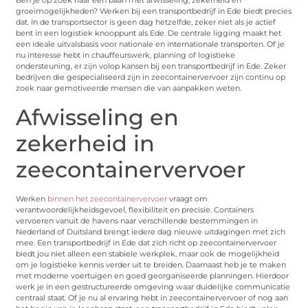
Ben je op zoek naar een baan met afwisseling, zekerheid en
groeimogelijkheden? Werken bij een transportbedrijf in Ede biedt precies
dat. In de transportsector is geen dag hetzelfde, zeker niet als je actief
bent in een logistiek knooppunt als Ede. De centrale ligging maakt het
een ideale uitvalsbasis voor nationale en internationale transporten. Of je
nu interesse hebt in chauffeurswerk, planning of logistieke
ondersteuning, er zijn volop kansen bij een transportbedrijf in Ede. Zeker
bedrijven die gespecialiseerd zijn in zeecontainervervoer zijn continu op
zoek naar gemotiveerde mensen die van aanpakken weten.
Afwisseling en
zekerheid in
zeecontainervervoer
Werken
binnen het zeecontainervervoer
vraagt om
verantwoordelijkheidsgevoel, flexibiliteit en precisie. Containers
vervoeren vanuit de havens naar verschillende bestemmingen in
Nederland of Duitsland brengt iedere dag nieuwe uitdagingen met zich
mee. Een transportbedrijf in Ede dat zich richt op zeecontainervervoer
biedt jou niet alleen een stabiele werkplek, maar ook de mogelijkheid
om je logistieke kennis verder uit te breiden. Daarnaast heb je te maken
met moderne voertuigen en goed georganiseerde planningen. Hierdoor
werk je in een gestructureerde omgeving waar duidelijke communicatie
centraal staat. Of je nu al ervaring hebt in zeecontainervervoer of nog aan