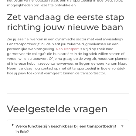
het begin van je loopbaan staat, een transportbedrijf in Ede biedt volop
mogelijkheden om jezelf te ontwikkelen.
Zet vandaag de eerste stap
richting jouw nieuwe baan
Zie jij jezelf al werken in een dynamische sector met veel afwisseling?
Een transportbedrijf in Ede biedt jou zekerheid, groeikansen en een
persoonlijke werkomgeving.
Nap Transport
is altijd op zoek naar
gemotiveerde collega’s die hun carrière in de logistiek willen starten of
verder willen uitbouwen. Of je nu graag op de weg zit, houdt van plannen
of interesse hebt in zeecontainervervoer, er liggen genoeg kansen klaar.
Neem vandaag nog contact op met dit tansportbedrijf in Ede en ontdek
hoe jij jouw toekomst vormgeeft binnen de transportsector.
Veelgestelde vragen
Welke functies zijn beschikbaar bij een transportbedrijf
▼
in Ede?