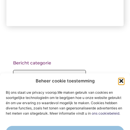
Bericht categorie
Beheer cookie toestemming
Onze informatie
Bij ons staat uw privacy voorop.We maken gebruik van cookies en
soortgelijke technologieën om te begrijpen hoe u onze website gebruikt
Backlinks kopen: wat je moet weten voordat je begint
én om uw ervaring zo waardevol mogelijk te maken. Cookies hebben
diverse functies, zoals het tonen van gepersonaliseerde advertenties en
het meten van sitegebruik. Meer informatie vindt u in
ons cookiebeleid
.