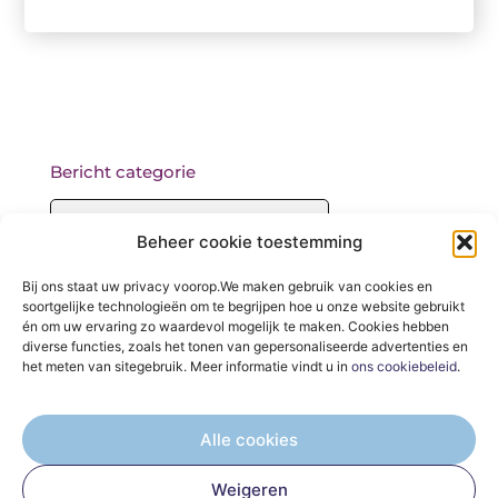
Bericht categorie
Beheer cookie toestemming
Onze informatie
Bij ons staat uw privacy voorop.We maken gebruik van cookies en
soortgelijke technologieën om te begrijpen hoe u onze website gebruikt
Backlinks kopen: wat je moet weten voordat je begint
én om uw ervaring zo waardevol mogelijk te maken. Cookies hebben
diverse functies, zoals het tonen van gepersonaliseerde advertenties en
het meten van sitegebruik. Meer informatie vindt u in
ons cookiebeleid
.
Alle cookies
De Verzamelplaats voor Blogs en Inzichten
Weigeren