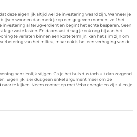
at deze eigenlijk altijd wel de investering waard zijn. Wanneer je
og blijven wonnen dan merk je op een gegeven moment zelf het
je investering al terugverdient en begint het echte besparen. Geen
 lage vaste lasten. En daarnaast draag je ook nog bij aan het
oning te verlaten binnen een korte termijn, kan het slim zijn om
 verbetering van het milieu, maar ook is het een verhoging van de
oning aanzienlijk stijgen. Ga je het huis dus toch uit dan zorgend
agen. Eigenlijk is er dus geen enkel argument meer om de
 naar te kijken. Neem contact op met Veba energie en zij zullen je