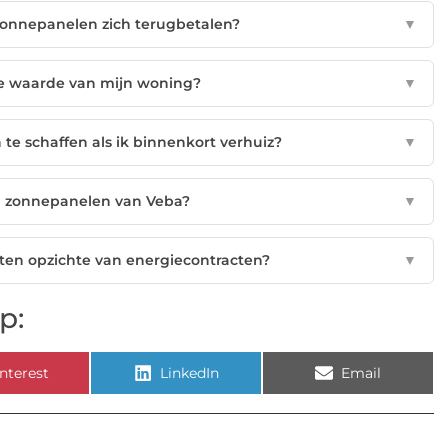
 zonnepanelen zich terugbetalen?
▼
e waarde van mijn woning?
▼
te schaffen als ik binnenkort verhuiz?
▼
an zonnepanelen van Veba?
▼
ten opzichte van energiecontracten?
▼
p:
nterest
LinkedIn
Email