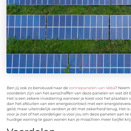
Ben jij ook zo benieuwd naar de
zonnepanelen van Veba
? Neem 
voordelen zijn van het aanschaffen van deze panelen en wat dit
Het is een zekere investering wanneer je kiest voor het plaatsen 
dan het afsluiten van een energiecontract met een energieleveran
geld, maar uiteindelijk verdien je dit met zekerheid terug, Het is 
voor je ziet of het voordeliger is voor jou om deze panelen aan te
huidige woning te gaan wonen kan je misschien meer twijfel kri