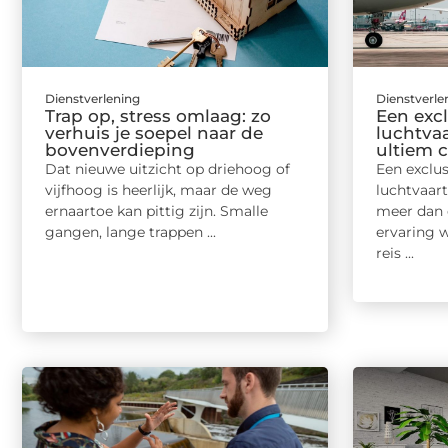
Dienstverlening
Dienstverle
Trap op, stress omlaag: zo
Een exc
verhuis je soepel naar de
luchtva
bovenverdieping
ultiem c
Dat nieuwe uitzicht op driehoog of
Een exclu
vijfhoog is heerlijk, maar de weg
luchtvaar
ernaartoe kan pittig zijn. Smalle
meer dan e
gangen, lange trappen ...
ervaring w
reis ...