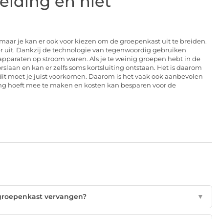
eiding en niet
maar je kan er ook voor kiezen om de groepenkast uit te breiden.
r uit. Dankzij de technologie van tegenwoordig gebruiken
pparaten op stroom waren. Als je te weinig groepen hebt in de
laan en kan er zelfs soms kortsluiting ontstaan. Het is daarom
dit moet je juist voorkomen. Daarom is het vaak ook aanbevolen
ing hoeft mee te maken en kosten kan besparen voor de
groepenkast vervangen?
▼