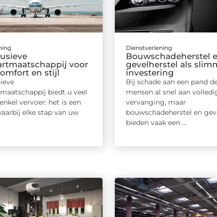
ning
Dienstverlening
lusieve
Bouwschadeherstel 
artmaatschappij voor
gevelherstel als slim
omfort en stijl
investering
sieve
Bij schade aan een pand d
tmaatschappij biedt u veel
mensen al snel aan volledi
nkel vervoer: het is een
vervanging, maar
aarbij elke stap van uw
bouwschadeherstel en geve
bieden vaak een ...