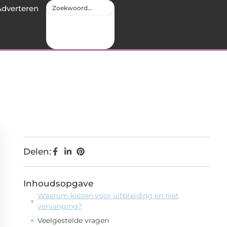
Adverteren
Delen:
Inhoudsopgave
Waarom kiezen voor uitbreiding en niet
vervanging?
Veelgestelde vragen