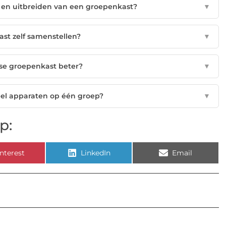
n en uitbreiden van een groepenkast?
▼
ast zelf samenstellen?
▼
ase groepenkast beter?
▼
 veel apparaten op één groep?
▼
p:
nterest
LinkedIn
Email