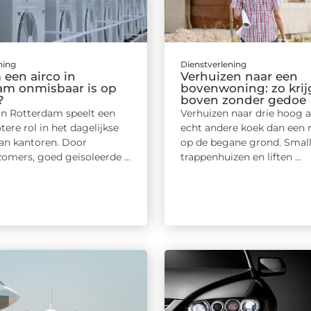
ning
Dienstverlening
een airco in
Verhuizen naar een
am onmisbaar is op
bovenwoning: zo krijg
?
boven zonder gedoe
 in Rotterdam speelt een
Verhuizen naar drie hoog a
tere rol in het dagelijkse
echt andere koek dan een ri
an kantoren. Door
op de begane grond. Smal
omers, goed geïsoleerde ...
trappenhuizen en liften ...