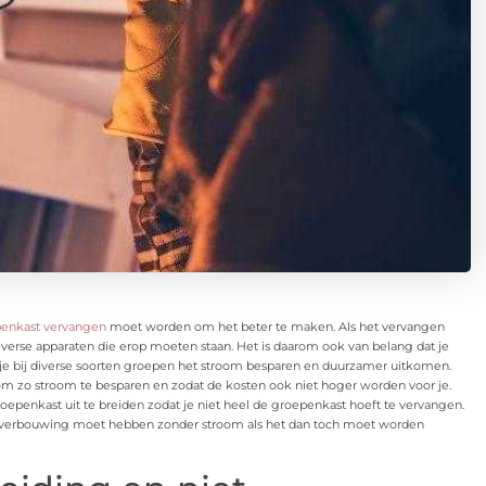
enkast vervangen
moet worden om het beter te maken. Als het vervangen
iverse apparaten die erop moeten staan. Het is daarom ook van belang dat je
an je bij diverse soorten groepen het stroom besparen en duurzamer uitkomen.
m zo stroom te besparen en zodat de kosten ook niet hoger worden voor je.
epenkast uit te breiden zodat je niet heel de groepenkast hoeft te vervangen.
ele verbouwing moet hebben zonder stroom als het dan toch moet worden