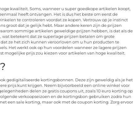
 hoge kwaliteit. Soms, wanneer u super goedkope artikelen koopt,
l eenmaal heeft ontvangen. Het is dus het beste om eerst de
elen te controleren voordat ze kopen. Vertrouw op je instinct
kans groot dat je gelijk hebt. Maar andere keren zijn de prijzen
waarom sommige artikelen geweldige prijzen hebben, is dat als de
n, wat betekent dat ze superlage prijzen betalen om grote
 dat ze het zich kunnen veroorloven om u hun producten te
ls. Het werkt ook op hun voordelen wanneer ze lagere prijzen
t mogelijke prijs zou kiezen voor artikelen van hoge kwaliteit.
s?
ok gedigitaliseerde kortingsbonnen. Deze zijn geweldig als je het
ere prijs kunt krijgen. Neem bijvoorbeeld een online winkel voor
genheden delen ze gratis coupons uit, zoals 10 euro korting op
 volgende verkoopseizoen en de kortingsbon gebruiken zodra hun
n met een sale korting, maar ook met de coupon korting. Zorg ervoor