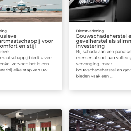
ning
Dienstverlening
lusieve
Bouwschadeherstel 
artmaatschappij voor
gevelherstel als slim
omfort en stijl
investering
sieve
Bij schade aan een pand d
tmaatschappij biedt u veel
mensen al snel aan volledi
nkel vervoer: het is een
vervanging, maar
aarbij elke stap van uw
bouwschadeherstel en geve
bieden vaak een ...