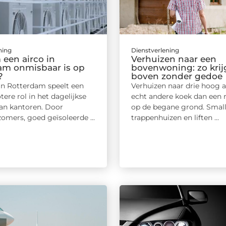
ning
Dienstverlening
een airco in
Verhuizen naar een
am onmisbaar is op
bovenwoning: zo krijg
?
boven zonder gedoe
 in Rotterdam speelt een
Verhuizen naar drie hoog a
tere rol in het dagelijkse
echt andere koek dan een ri
an kantoren. Door
op de begane grond. Smal
omers, goed geïsoleerde ...
trappenhuizen en liften ...