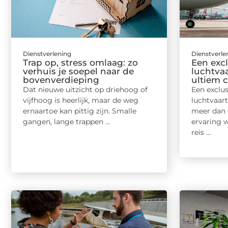
Dienstverlening
Dienstverle
Trap op, stress omlaag: zo
Een exc
verhuis je soepel naar de
luchtva
bovenverdieping
ultiem c
Dat nieuwe uitzicht op driehoog of
Een exclu
vijfhoog is heerlijk, maar de weg
luchtvaar
ernaartoe kan pittig zijn. Smalle
meer dan e
gangen, lange trappen ...
ervaring w
reis ...