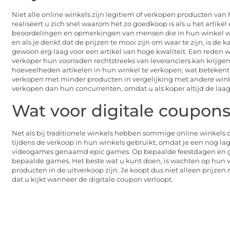
Niet alle online winkels zijn legitiem of verkopen producten van
realiseert u zich snel waarom het zo goedkoop is als u het artike
beoordelingen en opmerkingen van mensen die in hun winkel wink
en als je denkt dat de prijzen te mooi zijn om waar te zijn, is de 
gewoon erg laag voor een artikel van hoge kwaliteit. Een reden 
verkoper hun voorraden rechtstreeks van leveranciers kan krijge
hoeveelheden artikelen in hun winkel te verkopen; wat betekent
verkopen met minder producten in vergelijking met andere winke
verkopen dan hun concurrenten, omdat u als koper altijd de laags
Wat voor digitale coupon
Net als bij traditionele winkels hebben sommige online winkels o
tijdens de verkoop in hun winkels gebruikt, omdat je een nog lag
videogames genaamd epic games. Op bepaalde feestdagen en gele
bepaalde games. Het beste wat u kunt doen, is wachten op hun
producten in de uitverkoop zijn. Je koopt dus niet alleen prijze
dat u kijkt wanneer de digitale coupon verloopt.