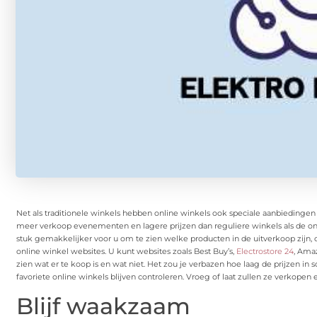
Net als traditionele winkels hebben online winkels ook speciale aanbieding
meer verkoop evenementen en lagere prijzen dan reguliere winkels als de onli
stuk gemakkelijker voor u om te zien welke producten in de uitverkoop zi
online winkel websites. U kunt websites zoals Best Buy’s,
Electrostore 24
, Ama
zien wat er te koop is en wat niet. Het zou je verbazen hoe laag de prijzen in
favoriete online winkels blijven controleren. Vroeg of laat zullen ze verkopen
Blijf waakzaam