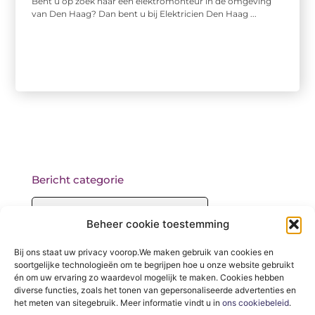
Bent u op zoek naar een elektromonteur in de omgeving
van Den Haag? Dan bent u bij Elektricien Den Haag ...
Bericht categorie
Beheer cookie toestemming
Onze informatie
Bij ons staat uw privacy voorop.We maken gebruik van cookies en
soortgelijke technologieën om te begrijpen hoe u onze website gebruikt
Backlinks kopen: wat je moet weten voordat je begint
én om uw ervaring zo waardevol mogelijk te maken. Cookies hebben
diverse functies, zoals het tonen van gepersonaliseerde advertenties en
het meten van sitegebruik. Meer informatie vindt u in
ons cookiebeleid
.