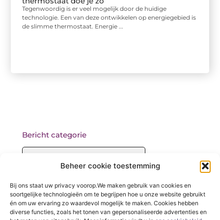
thermostaat doe je zo
Tegenwoordig is er veel mogelijk door de huidige
technologie. Een van deze ontwikkelen op energiegebied is
de slimme thermostaat. Energie ...
Bericht categorie
Beheer cookie toestemming
Onze informatie
Bij ons staat uw privacy voorop.We maken gebruik van cookies en
soortgelijke technologieën om te begrijpen hoe u onze website gebruikt
Backlinks kopen: wat je moet weten voordat je begint
én om uw ervaring zo waardevol mogelijk te maken. Cookies hebben
diverse functies, zoals het tonen van gepersonaliseerde advertenties en