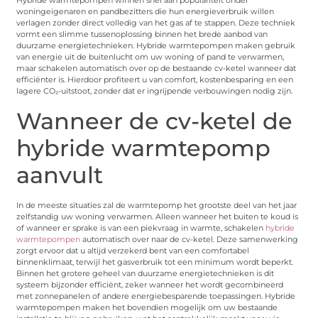
Hybride warmtepompen winnen snel aan populariteit onder
woningeigenaren en pandbezitters die hun energieverbruik willen
verlagen zonder direct volledig van het gas af te stappen. Deze techniek
vormt een slimme tussenoplossing binnen het brede aanbod van
duurzame energietechnieken. Hybride warmtepompen maken gebruik
van energie uit de buitenlucht om uw woning of pand te verwarmen,
maar schakelen automatisch over op de bestaande cv-ketel wanneer dat
efficiënter is. Hierdoor profiteert u van comfort, kostenbesparing en een
lagere CO₂-uitstoot, zonder dat er ingrijpende verbouwingen nodig zijn.
Wanneer de cv-ketel de
hybride warmtepomp
aanvult
In de meeste situaties zal de warmtepomp het grootste deel van het jaar
zelfstandig uw woning verwarmen. Alleen wanneer het buiten te koud is
of wanneer er sprake is van een piekvraag in warmte, schakelen
hybride
warmtepompen
automatisch over naar de cv-ketel. Deze samenwerking
zorgt ervoor dat u altijd verzekerd bent van een comfortabel
binnenklimaat, terwijl het gasverbruik tot een minimum wordt beperkt.
Binnen het grotere geheel van duurzame energietechnieken is dit
systeem bijzonder efficiënt, zeker wanneer het wordt gecombineerd
met zonnepanelen of andere energiebesparende toepassingen. Hybride
warmtepompen maken het bovendien mogelijk om uw bestaande