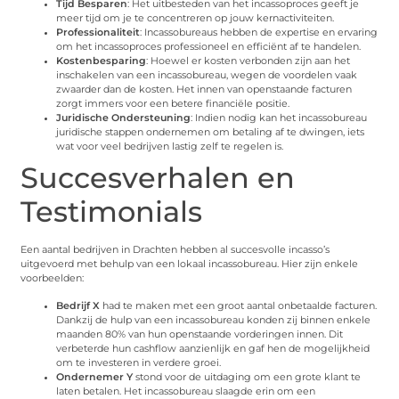
Tijd Besparen
: Het uitbesteden van het incassoproces geeft je
meer tijd om je te concentreren op jouw kernactiviteiten.
Professionaliteit
: Incassobureaus hebben de expertise en ervaring
om het incassoproces professioneel en efficiënt af te handelen.
Kostenbesparing
: Hoewel er kosten verbonden zijn aan het
inschakelen van een incassobureau, wegen de voordelen vaak
zwaarder dan de kosten. Het innen van openstaande facturen
zorgt immers voor een betere financiële positie.
Juridische Ondersteuning
: Indien nodig kan het incassobureau
juridische stappen ondernemen om betaling af te dwingen, iets
wat voor veel bedrijven lastig zelf te regelen is.
Succesverhalen en
Testimonials
Een aantal bedrijven in Drachten hebben al succesvolle incasso’s
uitgevoerd met behulp van een lokaal incassobureau. Hier zijn enkele
voorbeelden:
Bedrijf X
had te maken met een groot aantal onbetaalde facturen.
Dankzij de hulp van een incassobureau konden zij binnen enkele
maanden 80% van hun openstaande vorderingen innen. Dit
verbeterde hun cashflow aanzienlijk en gaf hen de mogelijkheid
om te investeren in verdere groei.
Ondernemer Y
stond voor de uitdaging om een grote klant te
laten betalen. Het incassobureau slaagde erin om een