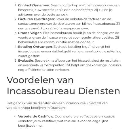
Contact Opnemen
: Neem contact op met het incassobureau en
bespreek jouw specifieke situatie en behoeften. Zij zullen je
adviseren over de beste aanpak.
Facturen Overdragen
: Lever de onbetaalde facturen en de
contactgegevens van de debiteuren aan bij het incassobureau. Zij
nemen vanaf dit punt het incassoproces over.
Proces Volgen
: Het incassobureau houdt je op de hoogte van de
voortgang van de incasso en zorgt voor regelmatige updates. Zij
behandelen alle communicatie met de debiteur.
Betaling Ontvangen
: Zodra de betaling is geïnd, zorgt het
incassobureau ervoor dat het geld veilig en snel op jouw rekening
wordt gestort.
Evaluatie
: Bespreek na afloop van het incassotraject de resultaten
en eventuele verbeterpunten. Dit helpt om toekomstige incasso’s
nog efficiënter te laten verlopen.
Voordelen van
Incassobureau Diensten
Het gebruik van de diensten van een incassobureau biedt tal van
voordelen voor bedrijven in Drachten:
Verbeterde Cashflow
: Door snellere en effectievere incasso’s
verbetert jouw cashflow, wat cruciaal is voor de dagelijkse
bedrijfsvoering.