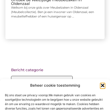
Oldenzaal
Welkom bij onze gids over Meubelzaken in Oldenzaal
(Meubelcollectie). Ben je een inwoner van Oldenzaal, een
meubelliefhebber of een huiseigenaar op ...
Bericht categorie
Beheer cookie toestemming
Onze informatie
Bij ons staat uw privacy voorop.We maken gebruik van cookies en
soortgelijke technologieën om te begrijpen hoe u onze website gebruikt
Backlinks kopen: wat je moet weten voordat je begint
én om uw ervaring zo waardevol mogelijk te maken. Cookies hebben
diverse functies, zoals het tonen van gepersonaliseerde advertenties en