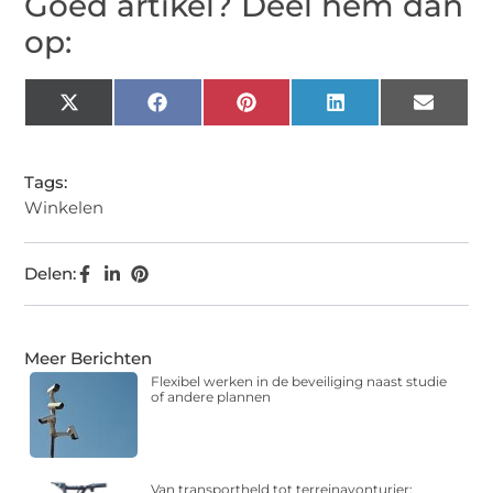
Goed artikel? Deel hem dan
op:
X
Facebook
Pinterest
LinkedIn
Email
(Twitter)
Tags:
Winkelen
Delen:
Meer Berichten
Flexibel werken in de beveiliging naast studie
of andere plannen
Van transportheld tot terreinavonturier: