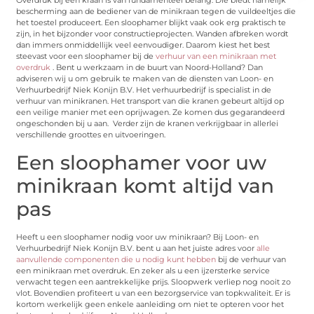
Overdruk bij een kraan is van fundamenteel belang. Die biedt namelijk
bescherming aan de bediener van de minikraan tegen de vuildeeltjes die
het toestel produceert. Een sloophamer blijkt vaak ook erg praktisch te
zijn, in het bijzonder voor constructieprojecten. Wanden afbreken wordt
dan immers onmiddellijk veel eenvoudiger. Daarom kiest het best
steevast voor een sloophamer bij de
verhuur van een minikraan met
overdruk
. Bent u werkzaam in de buurt van Noord-Holland? Dan
adviseren wij u om gebruik te maken van de diensten van Loon- en
Verhuurbedrijf Niek Konijn B.V. Het verhuurbedrijf is specialist in de
verhuur van minikranen. Het transport van die kranen gebeurt altijd op
een veilige manier met een oprijwagen. Ze komen dus gegarandeerd
ongeschonden bij u aan. Verder zijn de kranen verkrijgbaar in allerlei
verschillende groottes en uitvoeringen.
Een sloophamer voor uw
minikraan komt altijd van
pas
Heeft u een sloophamer nodig voor uw minikraan? Bij Loon- en
Verhuurbedrijf Niek Konijn B.V. bent u aan het juiste adres voor
alle
aanvullende componenten die u nodig kunt hebben
bij de verhuur van
een minikraan met overdruk. En zeker als u een ijzersterke service
verwacht tegen een aantrekkelijke prijs. Sloopwerk verliep nog nooit zo
vlot. Bovendien profiteert u van een bezorgservice van topkwaliteit. Er is
kortom werkelijk geen enkele aanleiding om niet te opteren voor het