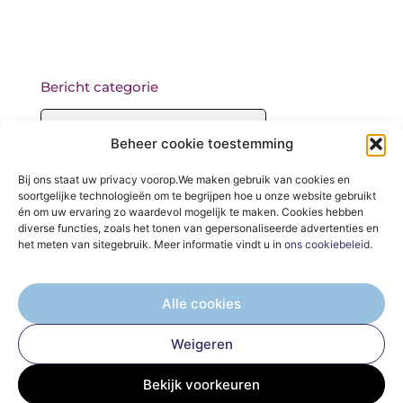
Bericht categorie
Beheer cookie toestemming
Onze informatie
Bij ons staat uw privacy voorop.We maken gebruik van cookies en
soortgelijke technologieën om te begrijpen hoe u onze website gebruikt
Backlinks kopen: wat je moet weten voordat je begint
én om uw ervaring zo waardevol mogelijk te maken. Cookies hebben
diverse functies, zoals het tonen van gepersonaliseerde advertenties en
het meten van sitegebruik. Meer informatie vindt u in
ons cookiebeleid
.
Alle cookies
De Verzamelplaats voor Blogs en Inzichten
Weigeren
— Ontdek inspirerende verhalen, praktische tips en waardevolle
artikelen, allemaal op één plek. Begin jouw leesreis vandaag op
Bekijk voorkeuren
elektro-magazijn.nl!