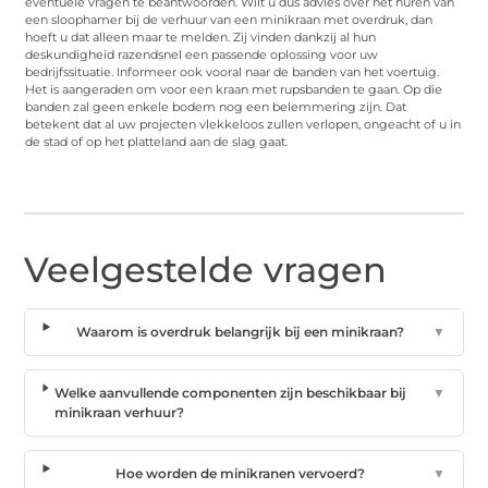
eventuele vragen te beantwoorden. Wilt u dus advies over het huren van
een sloophamer bij de verhuur van een minikraan met overdruk, dan
hoeft u dat alleen maar te melden. Zij vinden dankzij al hun
deskundigheid razendsnel een passende oplossing voor uw
bedrijfssituatie. Informeer ook vooral naar de banden van het voertuig.
Het is aangeraden om voor een kraan met rupsbanden te gaan. Op die
banden zal geen enkele bodem nog een belemmering zijn. Dat
betekent dat al uw projecten vlekkeloos zullen verlopen, ongeacht of u in
de stad of op het platteland aan de slag gaat.
Veelgestelde vragen
Waarom is overdruk belangrijk bij een minikraan?
▼
Welke aanvullende componenten zijn beschikbaar bij
▼
minikraan verhuur?
Hoe worden de minikranen vervoerd?
▼