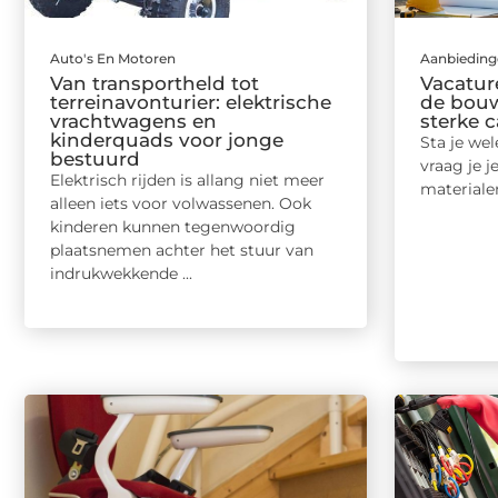
Auto's En Motoren
Aanbiedin
Van transportheld tot
Vacatur
terreinavonturier: elektrische
de bouw
vrachtwagens en
sterke c
kinderquads voor jonge
Sta je we
bestuurd
vraag je j
Elektrisch rijden is allang niet meer
materialen
alleen iets voor volwassenen. Ook
kinderen kunnen tegenwoordig
plaatsnemen achter het stuur van
indrukwekkende ...