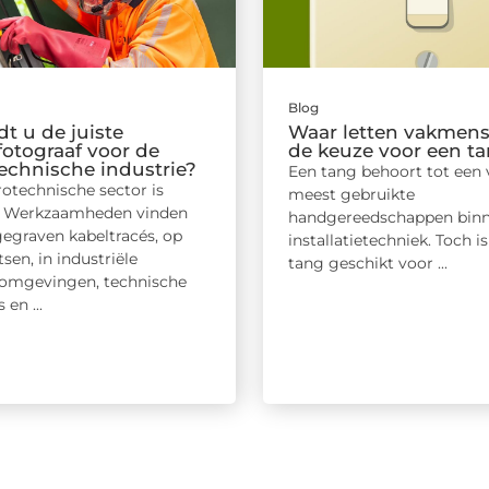
Blog
dt u de juiste
Waar letten vakmens
fotograaf voor de
de keuze voor een t
technische industrie?
Een tang behoort tot een 
otechnische sector is
meest gebruikte
g. Werkzaamheden vinden
handgereedschappen binn
 gegraven kabeltracés, op
installatietechniek. Toch is
sen, in industriële
tang geschikt voor ...
eomgevingen, technische
 en ...