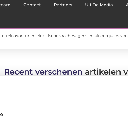
team
Contact
Partners
Uit De Media
urier: elektrische vrachtwagens en kinderquads voor jonge best
Recent verschenen
artikelen v
ie