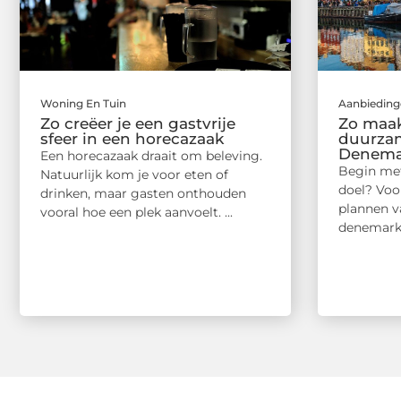
Woning En Tuin
Aanbieding
Zo creëer je een gastvrije
Zo maak 
sfeer in een horecazaak
duurzam
Denema
Een horecazaak draait om beleving.
Begin met
Natuurlijk kom je voor eten of
doel? Voo
drinken, maar gasten onthouden
plannen va
vooral hoe een plek aanvoelt. ...
denemarken