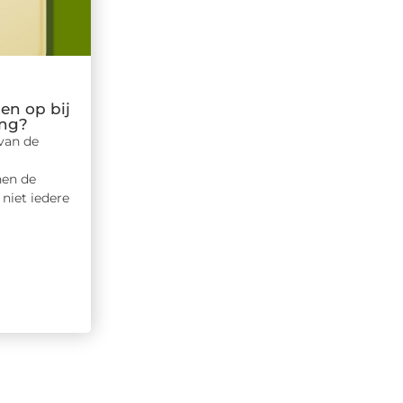
en op bij
ang?
van de
en de
 niet iedere