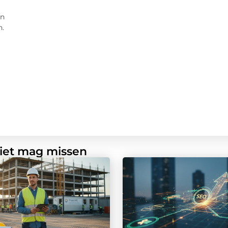
en
n.
niet mag missen