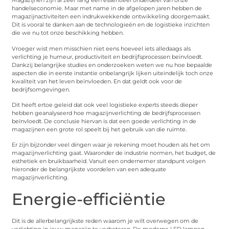
Magazijnen zijn al zeer lang een essentieel onderdeel van onze
handelseconomie. Maar met name in de afgelopen jaren hebben de
magazijnactiviteiten een indrukwekkende ontwikkeling doorgemaakt.
Dit is vooral te danken aan de technologieën en de logistieke inzichten
die we nu tot onze beschikking hebben.
Vroeger wist men misschien niet eens hoeveel iets alledaags als
verlichting je humeur, productiviteit en bedrijfsprocessen beïnvloedt.
Dankzij belangrijke studies en onderzoeken weten we nu hoe bepaalde
aspecten die in eerste instantie onbelangrijk lijken uiteindelijk toch onze
kwaliteit van het leven beïnvloeden. En dat geldt ook voor de
bedrijfsomgevingen.
Dit heeft ertoe geleid dat ook veel logistieke experts steeds dieper
hebben geanalyseerd hoe magazijnverlichting de bedrijfsprocessen
beïnvloedt. De conclusie hiervan is dat een goede verlichting in de
magazijnen een grote rol speelt bij het gebruik van die ruimte.
Er zijn bijzonder veel dingen waar je rekening moet houden als het om
magazijnverlichting gaat. Waaronder de industrie normen, het budget, de
esthetiek en bruikbaarheid. Vanuit een ondernemer standpunt volgen
hieronder de belangrijkste voordelen van een adequate
magazijnverlichting.
Energie-efficiëntie
Dit is de allerbelangrijkste reden waarom je wilt overwegen om de