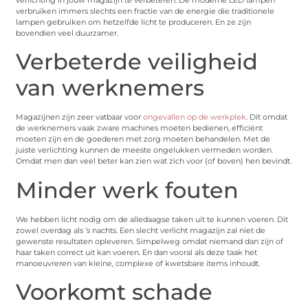
verlichting in jouw magazijn te verbeteren. De moderne LED lampen
verbruiken immers slechts een fractie van de energie die traditionele
lampen gebruiken om hetzelfde licht te produceren. En ze zijn
bovendien veel duurzamer.
Verbeterde veiligheid
van werknemers
Magazijnen zijn zeer vatbaar voor
ongevallen op de werkplek
. Dit omdat
de werknemers vaak zware machines moeten bedienen, efficiënt
moeten zijn en de goederen met zorg moeten behandelen. Met de
juiste verlichting kunnen de meeste ongelukken vermeden worden.
Omdat men dan veel beter kan zien wat zich voor (of boven) hen bevindt.
Minder werk fouten
We hebben licht nodig om de alledaagse taken uit te kunnen voeren. Dit
zowel overdag als ‘s nachts. Een slecht verlicht magazijn zal niet de
gewenste resultaten opleveren. Simpelweg omdat niemand dan zijn of
haar taken correct uit kan voeren. En dan vooral als deze taak het
manoeuvreren van kleine, complexe of kwetsbare items inhoudt.
Voorkomt schade