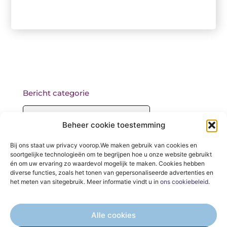
Bericht categorie
Beheer cookie toestemming
Onze informatie
Bij ons staat uw privacy voorop.We maken gebruik van cookies en
soortgelijke technologieën om te begrijpen hoe u onze website gebruikt
Backlinks kopen: wat je moet weten voordat je begint
én om uw ervaring zo waardevol mogelijk te maken. Cookies hebben
diverse functies, zoals het tonen van gepersonaliseerde advertenties en
het meten van sitegebruik. Meer informatie vindt u in
ons cookiebeleid
.
Alle cookies