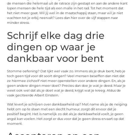
de mensen die helemaal uit de ratrace zijn gestapt en aan de andere kant
lopen mensen de hele tijd als een malle in het rad. Tot het moment dat
het niet meer gaat. Wil jij wel in de maatschappij staan, maar wil je niet
wachten tot je erbij neervalt? Lees dan hier over de vijf stappen naar
minder stress.
Schrijf elke dag drie
dingen op waar je
dankbaar voor bent
Stomme oefening? Dat lijkt wel vaak zo. Immers als je druk bent, heb je
toch geen tijd voor dit soort dingen? Veel mensen beseffen dan niet dat
ze hiermee zichzelf niet meer openstellen voor andere dingen. En, als je
geen andere dingen meer doet? Precies dan doe je wat je deed. Maar je
weet ook wel dat als je doet wat je deed, krijgt wat je kreeg. Aldus de
vaak geciteerde Albert Einstein.
Wat levert je schrijven over dankbaarheid op? Met name als je de neiging
hebt om op te staan met een slecht humeur, zorgt dit ervoor dat je
positief begint. Het is namelijk zo dat als je dankbaarheid voelt, je geen
angst kan voelen. Het zorgt er dus voor dat je geen stress ervaart op dat
moment.