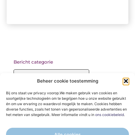
Bericht categorie
Beheer cookie toestemming
Onze informatie
Bij ons staat uw privacy voorop.We maken gebruik van cookies en
soortgelijke technologieën om te begrijpen hoe u onze website gebruikt
Backlinks kopen: wat je moet weten voordat je begint
én om uw ervaring zo waardevol mogelijk te maken. Cookies hebben
diverse functies, zoals het tonen van gepersonaliseerde advertenties en
het meten van sitegebruik. Meer informatie vindt u in
ons cookiebeleid
.
Alle cookies