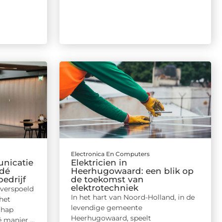
Electronica En Computers
nicatie
Elektricien in
 dé
Heerhugowaard: een blik op
edrijf
de toekomst van
elektrotechniek
overspoeld
In het hart van Noord-Holland, in de
het
levendige gemeente
chap
Heerhugowaard, speelt
 manier ...