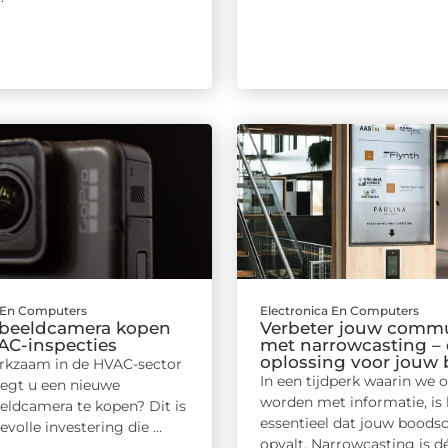
a En Computers
Electronica En Computers
beeldcamera kopen
Verbeter jouw commu
AC-inspecties
met narrowcasting –
oplossing voor jouw b
rkzaam in de HVAC-sector
In een tijdperk waarin we 
egt u een nieuwe
worden met informatie, is 
ldcamera te kopen? Dit is
essentieel dat jouw boods
volle investering die ...
opvalt. Narrowcasting is dé