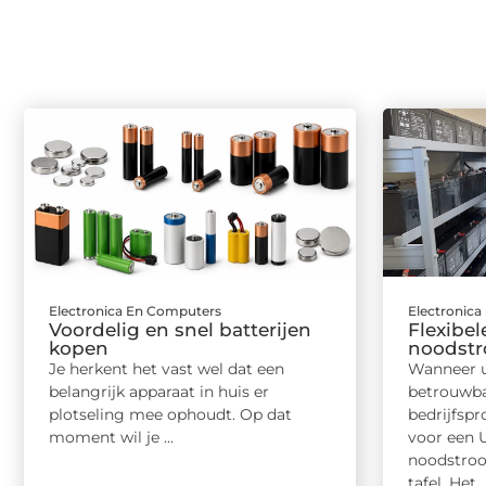
Electronica En Computers
Electronic
Voordelig en snel batterijen
Flexibel
kopen
noodstr
Je herkent het vast wel dat een
Wanneer u
belangrijk apparaat in huis er
betrouwba
plotseling mee ophoudt. Op dat
bedrijfsp
moment wil je ...
voor een 
noodstroo
tafel. Het ..