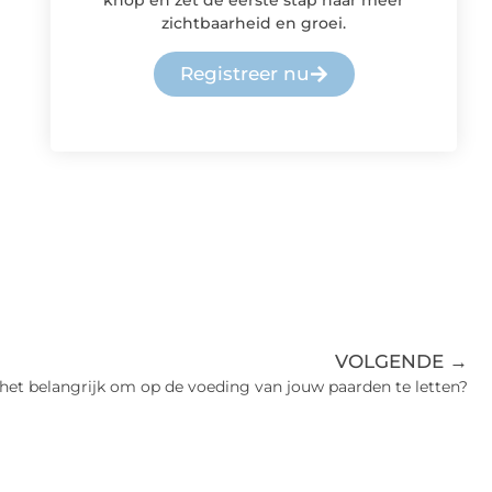
knop en zet de eerste stap naar meer
zichtbaarheid en groei.
Registreer nu
VOLGENDE →
et belangrijk om op de voeding van jouw paarden te letten?