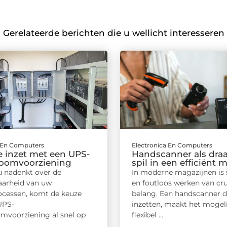
Gerelateerde berichten die u wellicht interesseren
a En Computers
Electronica En Computers
e inzet met een UPS-
Handscanner als dra
oomvoorziening
spil in een efficiënt 
 nadenkt over de
In moderne magazijnen is 
arheid van uw
en foutloos werken van cru
rocessen, komt de keuze
belang. Een handscanner d
UPS-
inzetten, maakt het mogel
mvoorziening al snel op
flexibel ...
.