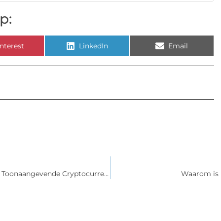
p:
nterest
LinkedIn
Email
Bitcoin vs. Bitcoin Cash: Een Vergelijkende Analyse van Twee Toonaangevende Cryptocurrencies
Waarom is h