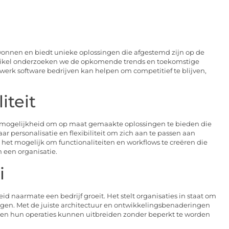
wonnen en biedt unieke oplossingen die afgestemd zijn op de
gartikel onderzoeken we de opkomende trends en toekomstige
k software bedrijven kan helpen om competitief te blijven,
iteit
e mogelijkheid om op maat gemaakte oplossingen te bieden die
ar personalisatie en flexibiliteit om zich aan te passen aan
t mogelijk om functionaliteiten en workflows te creëren die
 een organisatie.
i
naarmate een bedrijf groeit. Het stelt organisaties in staat om
ngen. Met de juiste architectuur en ontwikkelingsbenaderingen
en hun operaties kunnen uitbreiden zonder beperkt te worden