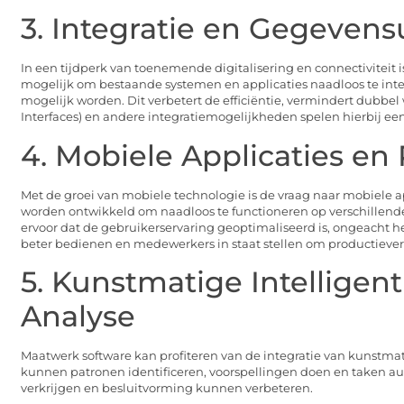
3. Integratie en Gegevens
In een tijdperk van toenemende digitalisering en connectiviteit 
mogelijk om bestaande systemen en applicaties naadloos te int
mogelijk worden. Dit verbetert de efficiëntie, vermindert dubbe
Interfaces) en andere integratiemogelijkheden spelen hierbij een
4. Mobiele Applicaties e
Met de groei van mobiele technologie is de vraag naar mobiele
worden ontwikkeld om naadloos te functioneren op verschillend
ervoor dat de gebruikerservaring geoptimaliseerd is, ongeacht h
beter bedienen en medewerkers in staat stellen om productiever
5. Kunstmatige Intelligen
Analyse
Maatwerk software kan profiteren van de integratie van kunstmat
kunnen patronen identificeren, voorspellingen doen en taken a
verkrijgen en besluitvorming kunnen verbeteren.