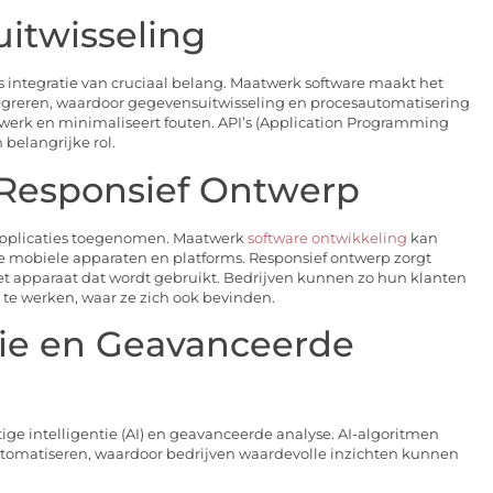
uitwisseling
is integratie van cruciaal belang. Maatwerk software maakt het
egreren, waardoor gegevensuitwisseling en procesautomatisering
l werk en minimaliseert fouten. API’s (Application Programming
 belangrijke rol.
n Responsief Ontwerp
 applicaties toegenomen. Maatwerk
software ontwikkeling
kan
e mobiele apparaten en platforms. Responsief ontwerp zorgt
et apparaat dat wordt gebruikt. Bedrijven kunnen zo hun klanten
 te werken, waar ze zich ook bevinden.
tie en Geavanceerde
ige intelligentie (AI) en geavanceerde analyse. AI-algoritmen
utomatiseren, waardoor bedrijven waardevolle inzichten kunnen