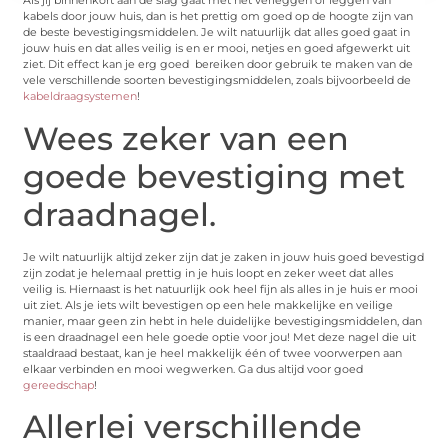
Als jij binnenkort aan de slag gaat met het verleggen of leggen van
kabels door jouw huis, dan is het prettig om goed op de hoogte zijn van
de beste bevestigingsmiddelen. Je wilt natuurlijk dat alles goed gaat in
jouw huis en dat alles veilig is en er mooi, netjes en goed afgewerkt uit
ziet. Dit effect kan je erg goed bereiken door gebruik te maken van de
vele verschillende soorten bevestigingsmiddelen, zoals bijvoorbeeld de
kabeldraagsystemen
!
Wees zeker van een
goede bevestiging met
draadnagel.
Je wilt natuurlijk altijd zeker zijn dat je zaken in jouw huis goed bevestigd
zijn zodat je helemaal prettig in je huis loopt en zeker weet dat alles
veilig is. Hiernaast is het natuurlijk ook heel fijn als alles in je huis er mooi
uit ziet. Als je iets wilt bevestigen op een hele makkelijke en veilige
manier, maar geen zin hebt in hele duidelijke bevestigingsmiddelen, dan
is een draadnagel een hele goede optie voor jou! Met deze nagel die uit
staaldraad bestaat, kan je heel makkelijk één of twee voorwerpen aan
elkaar verbinden en mooi wegwerken. Ga dus altijd voor goed
gereedschap
!
Allerlei verschillende