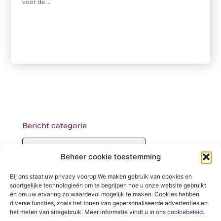
voor de ...
Bericht categorie
Beheer cookie toestemming
Onze informatie
Bij ons staat uw privacy voorop.We maken gebruik van cookies en
soortgelijke technologieën om te begrijpen hoe u onze website gebruikt
Backlinks kopen: wat je moet weten voordat je begint
én om uw ervaring zo waardevol mogelijk te maken. Cookies hebben
diverse functies, zoals het tonen van gepersonaliseerde advertenties en
het meten van sitegebruik. Meer informatie vindt u in
ons cookiebeleid
.