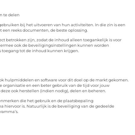
n te delen
ruiken bij het uitvoeren van hun activiteiten. In die zin is een
t een reeks documenten, de beste oplossing.
ct betrokken zijn, zodat de inhoud alleen toegankelijk is voor
iermee ook de beveiligingsinstellingen kunnen worden
s toegang tot de inhoud kunnen krijgen.
 ook hulpmiddelen en software voor dit doel op de markt gekomen.
 organisatie en een beter gebruik van de tijd voor jouw
deze ook herstellen (indien nodig), delen en beheren.
kenmerken die het gebruik en de plaatsbepaling
hiervoor is. Natuurlijk is de beveiliging van de gedeelde
gramma’s.