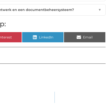
d netwerk en een documentbeheersysteem?
▼
p:
nterest
LinkedIn
Email