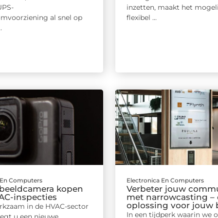
UPS-
inzetten, maakt het mogel
mvoorziening al snel op
flexibel ...
.
a En Computers
Electronica En Computers
beeldcamera kopen
Verbeter jouw commu
AC-inspecties
met narrowcasting –
oplossing voor jouw b
rkzaam in de HVAC-sector
In een tijdperk waarin we 
egt u een nieuwe