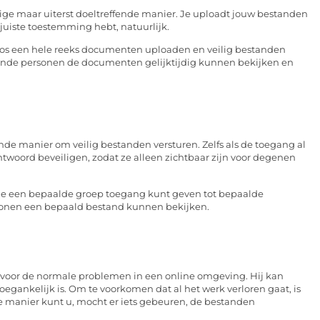
ige maar uiterst doeltreffende manier. Je uploadt jouw bestanden
 juiste toestemming hebt, natuurlijk.
os een hele reeks documenten uploaden en veilig bestanden
lende personen de documenten gelijktijdig kunnen bekijken en
 manier om veilig bestanden versturen. Zelfs als de toegang al
woord beveiligen, zodat ze alleen zichtbaar zijn voor degenen
t je een bepaalde groep toegang kunt geven tot bepaalde
rsonen een bepaald bestand kunnen bekijken.
voor de normale problemen in een online omgeving. Hij kan
oegankelijk is. Om te voorkomen dat al het werk verloren gaat, is
e manier kunt u, mocht er iets gebeuren, de bestanden