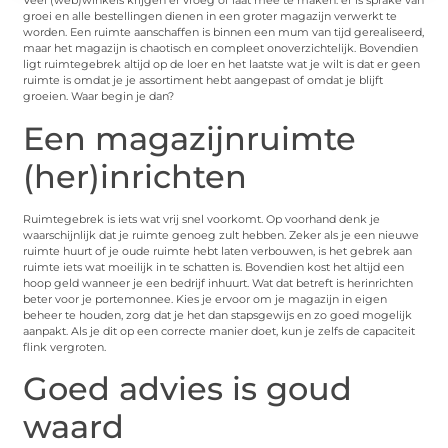
Veel (web)winkels krijgen er vroeg of laat mee te maken: er is sprake van
groei en alle bestellingen dienen in een groter magazijn verwerkt te
worden. Een ruimte aanschaffen is binnen een mum van tijd gerealiseerd,
maar het magazijn is chaotisch en compleet onoverzichtelijk. Bovendien
ligt ruimtegebrek altijd op de loer en het laatste wat je wilt is dat er geen
ruimte is omdat je je assortiment hebt aangepast of omdat je blijft
groeien. Waar begin je dan?
Een magazijnruimte
(her)inrichten
Ruimtegebrek is iets wat vrij snel voorkomt. Op voorhand denk je
waarschijnlijk dat je ruimte genoeg zult hebben. Zeker als je een nieuwe
ruimte huurt of je oude ruimte hebt laten verbouwen, is het gebrek aan
ruimte iets wat moeilijk in te schatten is. Bovendien kost het altijd een
hoop geld wanneer je een bedrijf inhuurt. Wat dat betreft is herinrichten
beter voor je portemonnee. Kies je ervoor om je magazijn in eigen
beheer te houden, zorg dat je het dan stapsgewijs en zo goed mogelijk
aanpakt. Als je dit op een correcte manier doet, kun je zelfs de capaciteit
flink vergroten.
Goed advies is goud
waard