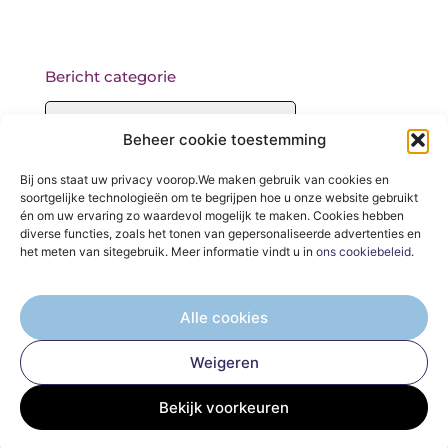
Bericht categorie
Beheer cookie toestemming
Onze informatie
Bij ons staat uw privacy voorop.We maken gebruik van cookies en
soortgelijke technologieën om te begrijpen hoe u onze website gebruikt
Backlinks kopen: wat je moet weten voordat je begint
én om uw ervaring zo waardevol mogelijk te maken. Cookies hebben
diverse functies, zoals het tonen van gepersonaliseerde advertenties en
het meten van sitegebruik. Meer informatie vindt u in
ons cookiebeleid
.
Alle cookies
De Verzamelplaats voor Blogs en Inzichten
Weigeren
— Ontdek inspirerende verhalen, praktische tips en waardevolle
artikelen, allemaal op één plek. Begin jouw leesreis vandaag op
Bekijk voorkeuren
elektro-magazijn.nl!