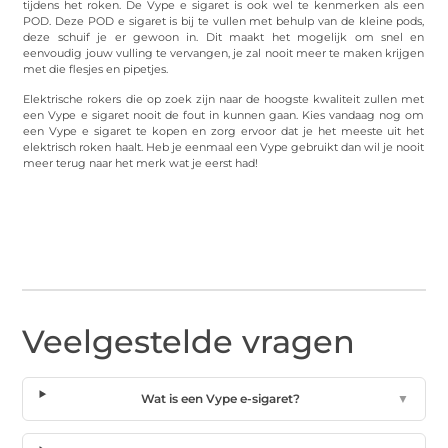
tijdens het roken. De Vype e sigaret is ook wel te kenmerken als een
POD. Deze POD e sigaret is bij te vullen met behulp van de kleine pods,
deze schuif je er gewoon in. Dit maakt het mogelijk om snel en
eenvoudig jouw vulling te vervangen, je zal nooit meer te maken krijgen
met die flesjes en pipetjes.
Elektrische rokers die op zoek zijn naar de hoogste kwaliteit zullen met
een Vype e sigaret nooit de fout in kunnen gaan. Kies vandaag nog om
een Vype e sigaret te kopen en zorg ervoor dat je het meeste uit het
elektrisch roken haalt. Heb je eenmaal een Vype gebruikt dan wil je nooit
meer terug naar het merk wat je eerst had!
Veelgestelde vragen
Wat is een Vype e-sigaret?
▼