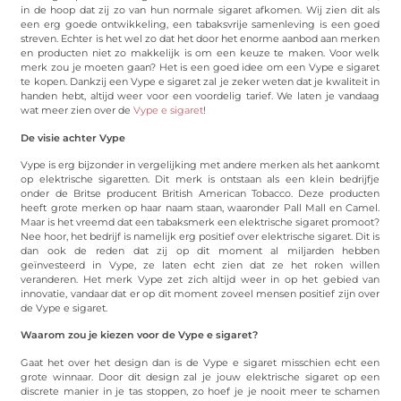
in de hoop dat zij zo van hun normale sigaret afkomen. Wij zien dit als
een erg goede ontwikkeling, een tabaksvrije samenleving is een goed
streven. Echter is het wel zo dat het door het enorme aanbod aan merken
en producten niet zo makkelijk is om een keuze te maken. Voor welk
merk zou je moeten gaan? Het is een goed idee om een Vype e sigaret
te kopen. Dankzij een Vype e sigaret zal je zeker weten dat je kwaliteit in
handen hebt, altijd weer voor een voordelig tarief. We laten je vandaag
wat meer zien over de
Vype e sigaret
!
De visie achter Vype
Vype is erg bijzonder in vergelijking met andere merken als het aankomt
op elektrische sigaretten. Dit merk is ontstaan als een klein bedrijfje
onder de Britse producent British American Tobacco. Deze producten
heeft grote merken op haar naam staan, waaronder Pall Mall en Camel.
Maar is het vreemd dat een tabaksmerk een elektrische sigaret promoot?
Nee hoor, het bedrijf is namelijk erg positief over elektrische sigaret. Dit is
dan ook de reden dat zij op dit moment al miljarden hebben
geïnvesteerd in Vype, ze laten echt zien dat ze het roken willen
veranderen. Het merk Vype zet zich altijd weer in op het gebied van
innovatie, vandaar dat er op dit moment zoveel mensen positief zijn over
de Vype e sigaret.
Waarom zou je kiezen voor de Vype e sigaret?
Gaat het over het design dan is de Vype e sigaret misschien echt een
grote winnaar. Door dit design zal je jouw elektrische sigaret op een
discrete manier in je tas stoppen, zo hoef je je nooit meer te schamen