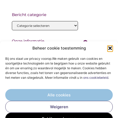
Bericht categorie
Onze informatie
Beheer cookie toestemming
Backlinks kopen: wat je moet weten voordat je begint
Bij ons staat uw privacy voorop.We maken gebruik van cookies en
soortgelijke technologieën om te begrijpen hoe u onze website gebruikt
én om uw ervaring zo waardevol mogelijk te maken. Cookies hebben
diverse functies, zoals het tonen van gepersonaliseerde advertenties en
het meten van sitegebruik. Meer informatie vindt u in
ons cookiebeleid
.
De Verzamelplaats voor Blogs en Inzichten
— Ontdek inspirerende verhalen, praktische tips en waardevolle
Alle cookies
artikelen, allemaal op één plek. Begin jouw leesreis vandaag op
elektro-magazijn.nl!
Weigeren