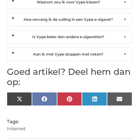
Waarom zou ik voor Vype kiezen?
▼
Hoe vervang ik de vulling in een Vype e-sigaret?
▼
Is Vype beter dan andere e-sigaretten?
▼
Kan ik met Vype stoppen met roken?
▼
Goed artikel? Deel hem dan
op:
X
Facebook
Pinterest
LinkedIn
Email
(Twitter)
Tags:
Internet