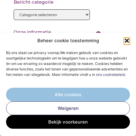
Bericht categorie
Onze informatie
Beheer cookie toestemming
Backlinks kopen: wat je moet weten voordat je begint
Bij ons staat uw privacy voorop.We maken gebruik van cookies en
soortgelijke technologieën om te begrijpen hoe u onze website gebruikt
én om uw ervaring zo waardevol mogelijk te maken. Cookies hebben
diverse functies, zoals het tonen van gepersonaliseerde advertenties en
het meten van sitegebruik. Meer informatie vindt u in
ons cookiebeleid
.
De Verzamelplaats voor Blogs en Inzichten
— Ontdek inspirerende verhalen, praktische tips en waardevolle
Alle cookies
artikelen, allemaal op één plek. Begin jouw leesreis vandaag op
elektro-magazijn.nl!
Weigeren
Bekijk voorkeuren
@2025
www.elektro-magazijn.nl
.All Right Reserved.