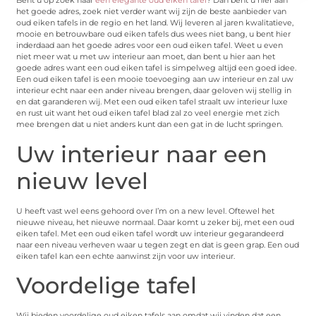
Bent u op zoek naar
een elegante oud eiken tafel
? Dan bent u hier aan
het goede adres, zoek niet verder want wij zijn de beste aanbieder van
oud eiken tafels in de regio en het land. Wij leveren al jaren kwalitatieve,
mooie en betrouwbare oud eiken tafels dus wees niet bang, u bent hier
inderdaad aan het goede adres voor een oud eiken tafel. Weet u even
niet meer wat u met uw interieur aan moet, dan bent u hier aan het
goede adres want een oud eiken tafel is simpelweg altijd een goed idee.
Een oud eiken tafel is een mooie toevoeging aan uw interieur en zal uw
interieur echt naar een ander niveau brengen, daar geloven wij stellig in
en dat garanderen wij. Met een oud eiken tafel straalt uw interieur luxe
en rust uit want het oud eiken tafel blad zal zo veel energie met zich
mee brengen dat u niet anders kunt dan een gat in de lucht springen.
Uw interieur naar een
nieuw level
U heeft vast wel eens gehoord over I’m on a new level. Oftewel het
nieuwe niveau, het nieuwe normaal. Daar komt u zeker bij, met een oud
eiken tafel. Met een oud eiken tafel wordt uw interieur gegarandeerd
naar een niveau verheven waar u tegen zegt en dat is geen grap. Een oud
eiken tafel kan een echte aanwinst zijn voor uw interieur.
Voordelige tafel
Wij bieden voordelige oud eiken tafels aan omdat wij vinden dat een