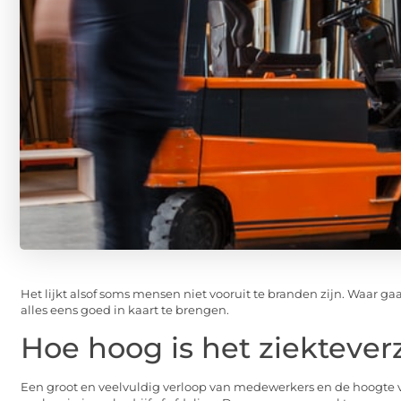
Het lijkt alsof soms mensen niet vooruit te branden zijn. Waar gaat
alles eens goed in kaart te brengen.
Hoe hoog is het ziekteve
Een groot en veelvuldig verloop van medewerkers en de hoogte v