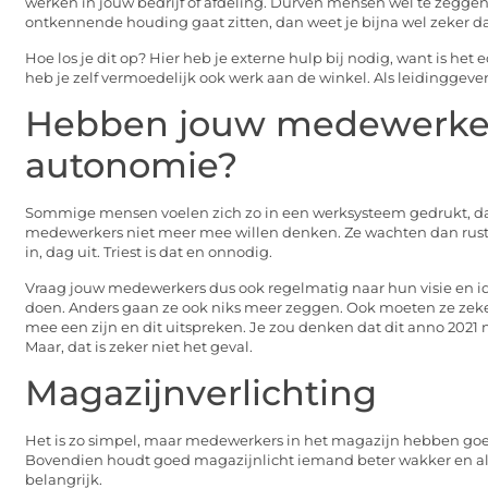
werken in jouw bedrijf of afdeling. Durven mensen wel te zeggen w
ontkennende houding gaat zitten, dan weet je bijna wel zeker dat 
Hoe los je dit op? Hier heb je externe hulp bij nodig, want is het
heb je zelf vermoedelijk ook werk aan de winkel. Als leidinggev
Hebben jouw medewerkers
autonomie?
Sommige mensen voelen zich zo in een werksysteem gedrukt, dat 
medewerkers niet meer mee willen denken. Ze wachten dan rustig
in, dag uit. Triest is dat en onnodig.
Vraag jouw medewerkers dus ook regelmatig naar hun visie en ideeë
doen. Anders gaan ze ook niks meer zeggen. Ook moeten ze zeker 
mee een zijn en dit uitspreken. Je zou denken dat dit anno 2021 
Maar, dat is zeker niet het geval.
Magazijnverlichting
Het is zo simpel, maar medewerkers in het magazijn hebben g
Bovendien houdt goed magazijnlicht iemand beter wakker en aler
belangrijk.