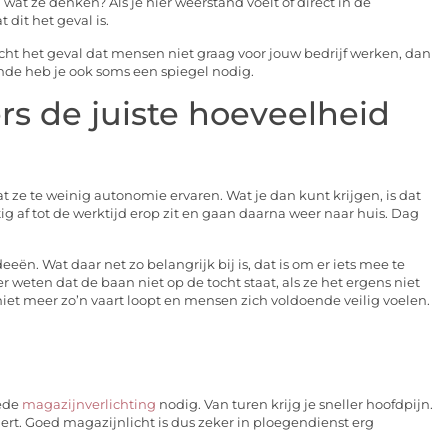
at ze denken? Als je hier weerstand voelt of direct in de
dit het geval is.
 echt het geval dat mensen niet graag voor jouw bedrijf werken, dan
ende heb je ook soms een spiegel nodig.
 de juiste hoeveelheid
ze te weinig autonomie ervaren. Wat je dan kunt krijgen, is dat
 af tot de werktijd erop zit en gaan daarna weer naar huis. Dag
n. Wat daar net zo belangrijk bij is, dat is om er iets mee te
weten dat de baan niet op de tocht staat, als ze het ergens niet
niet meer zo’n vaart loopt en mensen zich voldoende veilig voelen.
oede
magazijnverlichting
nodig. Van turen krijg je sneller hoofdpijn.
t. Goed magazijnlicht is dus zeker in ploegendienst erg