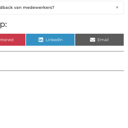
eedback van medewerkers?
▼
p:
nterest
LinkedIn
Email