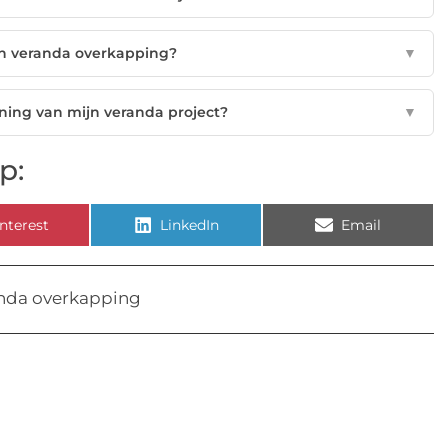
en veranda overkapping?
▼
nning van mijn veranda project?
▼
p:
nterest
LinkedIn
Email
nda overkapping