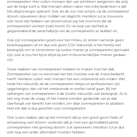
zonnepanelen. Hier zullen mensen dan van schrikken aangezien die prijs
aan de hoge kant is. Wat mensen alleen vaker niet erbij bedenken is dat
het altijd energie oplevert. Ook als de zon niet schijnt, zal de zonnepaneel
stroom opwekken door middel van daglicht. Hierdoor zul je trouwens
ook nooit last hebben van stroomuitval (op het moment dat de
zonnepanelen werken zoals hoort). En na loop van tijd heb je
gegarandeerd de aanschafprijs van de zonnepanelen er dubbel uit.
Ook zijn zonnepanelen goed voor het milieu, ze stoten namelijk geen
broeikasgassen uit en dus ook geen CO2. Natuurlijk is het hierbij wel
belangrijk om te controleren op welke manier je zonnepanelen gemaakt
zijn, ook al zou het bijna altijd op een milieuvriendelijke manier gedaan
zijn.
Twee nadelen van zonnepanelen hebben te maken met het dak.
Zonnepanelen zijn nu eenmaal niet het mooiste wat de mens bedacht
heeft. Hierdoor zullen veel mensen het een ontsierend iets vinden. Wel
helpt het natuurlijk als de zonnepanelen netjes en professioneel zijn
opgehangen, dan zal het ontsierende er sneller vanaf gaan. Bij het
ophangen van zonnepanelen is de locatie natuurlijk ook belangrijk. Zo is
het nog maar de vraag, of het meest zonrijke gedeelde van je dak
überhaupt wel bereikt kan worden, om daar zonnepanelen te plaatsen.
Niet elk dak is dus geschikt voor zonnepanelen.
Ook is een nadeel, dat op het moment dat je een groot gezin hebt, of
simpelweg veel stroom verbruikt dat je met een gemiddeld aantal
zonnepanelen niet genoeg stroom zult opwekken. Hierdoor zul je dus
ook nog een ander alternatief moeten hebben.