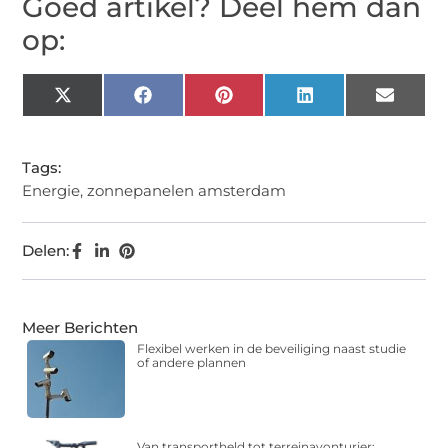
Goed artikel? Deel hem dan
op:
X
Facebook
Pinterest
LinkedIn
Email
(Twitter)
Tags:
Energie
,
zonnepanelen amsterdam
Delen:
Meer Berichten
Flexibel werken in de beveiliging naast studie
of andere plannen
Van transportheld tot terreinavonturier: