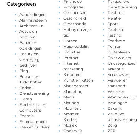
Financieel
Particuliere
Categorieën
Fotografie
dienstverlening
Geschenken
Rechten
Aanbiedingen
Gezondheid
Relatie
Alarmsysteem
Groothandel
Sport
Architectuur
Hobby en vrije
Telefonie
Auto's en
tijd
Testing
Motoren
Horeca
Toerisme
Banen en
Huishoudelijk
Tuin en
opleidingen
Industrie
buitenleven
Beauty en
Internet
Tweewielers
verzorging
Internet
Uncategorized
Bedrijven
marketing
Vakantie
Blog
Kinderen
Verbouwen
Boeken en
Kunst en Kitsch
Vervoer en
Tijdschriften
Management
transport
Cadeau
Marketing
Winkelen
Dienstverlening
Media
Woning en Tuin
Dieren
Meubels
Woningen
Electronica en
Mobiliteit
Zakelijk
Computers
Mode en
Zakelijke
Energie
Kleding
dienstverlening
Entertainment
Muziek
Zorg
Eten en drinken
Onderwijs
ZZP