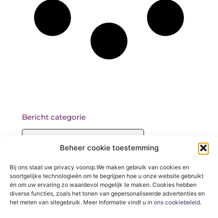
Bericht categorie
Beheer cookie toestemming
Onze informatie
Bij ons staat uw privacy voorop.We maken gebruik van cookies en
soortgelijke technologieën om te begrijpen hoe u onze website gebruikt
Backlinks kopen: wat je moet weten voordat je begint
én om uw ervaring zo waardevol mogelijk te maken. Cookies hebben
diverse functies, zoals het tonen van gepersonaliseerde advertenties en
het meten van sitegebruik. Meer informatie vindt u in
ons cookiebeleid
.